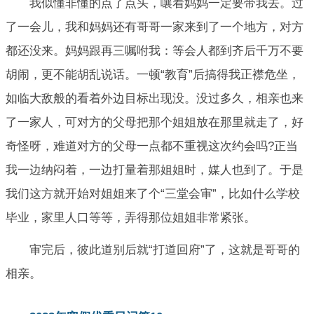
我似懂非懂的点了点头，嚷着妈妈一定要带我去。过
了一会儿，我和妈妈还有哥哥一家来到了一个地方，对方
都还没来。妈妈跟再三嘱咐我：等会人都到齐后千万不要
胡闹，更不能胡乱说话。一顿“教育”后搞得我正襟危坐，
如临大敌般的看着外边目标出现没。没过多久，相亲也来
了一家人，可对方的父母把那个姐姐放在那里就走了，好
奇怪呀，难道对方的父母一点都不重视这次约会吗?正当
我一边纳闷着，一边打量着那姐姐时，媒人也到了。于是
我们这方就开始对姐姐来了个“三堂会审”，比如什么学校
毕业，家里人口等等，弄得那位姐姐非常紧张。
审完后，彼此道别后就“打道回府”了，这就是哥哥的
相亲。