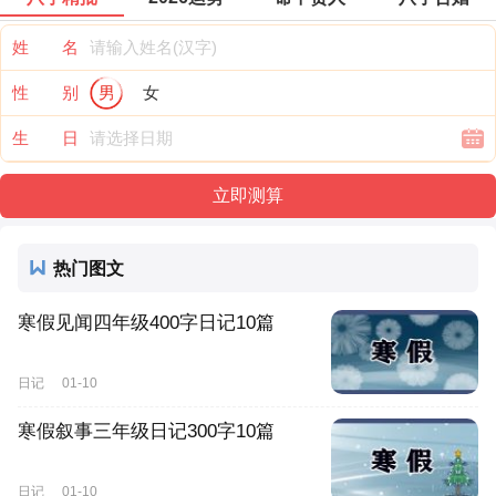
姓 名
性 别
男
女
生 日
热门图文
寒假见闻四年级400字日记10篇
日记
01-10
寒假叙事三年级日记300字10篇
日记
01-10