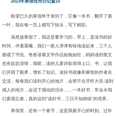
2023年寒假优秀日记篇10
盼望已久的寒假终于来到了，它像一本书，翻开了第
一叶，我在每一页上都写下快乐，写下精彩。
虽然放寒假了，我还是要学习的，早上，是读书的好
时间，伴着晨曦，我们一家人津津有味地读起来，三个人
都成了书虫。爸爸读着文学作品如痴如狂，妈妈读的散文
也有款款深情，我呢，读的儿童诗歌琅琅上口。书，让我
们开阔了眼界，增长了知识。读好书就像和睿智的作者在
交流，每每我们读到开心的地方，会禁不住开怀大笑;读到
感人的地方，会流下感动的泪水……一本好书，常会令我
们废寝忘食，真的达到“读好书，三日不知肉味”的境界。
寒假里，还有一个春节，这是我最开心的时刻。过年