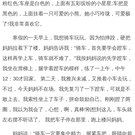
粉红色;车座是白色的，上面有五彩缤纷的小星星;车把是
黑色的，上面挂着一只可爱的小熊。她小巧玲珑，可爱极
了!我非常喜欢它。
寒假的一天早上，我想骑车玩玩。因为怕摔跤，硬把
妈妈拉着下了楼。妈妈告诉我：“骑车，首先要学会蹬车，
这样再学上车，骑车就不难了。”我按妈妈说的先学蹬车，
我坐在滑梯上，腿学着蹬车的模样，练了一上午，中午
12：30才回家。 第二天，我雅兴未减，又推着小车去玩，
不过，今天妈妈不在场。我先复习了一下蹬车，可就是不
敢上去。我索性坐上了车子，拼命鼓励自己。刚刚蹬了两
圈，我以为我会了，心想，啊，真棒!刚想到这儿，车头就
左右摆不听话了。 我把车子停在那里，跑上楼问妈妈。
妈妈说：“骑车一定要集中精力，握紧车把，眼睛向前