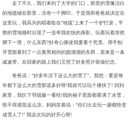
走了不久，我们来到了大学的门口，那里的雪像洁白
的地毯铺在那里，没有一个脚印。于是我和爸爸就决定在
这里玩，我高兴的唱着歌在“地毯”上来了一个驴打滚，平
整的雪地顿时出现了一连串我欢快的身影。玩着玩着突然
脚下一滑，什么东西?好奇心驱使我要看个究竟。用手刨
开雪面看到了一点黄黑相间的圆溜溜的东西，原来是一条
减速带。在回家的路上我们又照了好多照片留做纪念。
爸爸说：“好多年没下这么大的雪了”。我想：要是每
年都下这么大的雪那该多好呀!我就可以玩个痛快了! 回到
家里，我扒下羽绒服一看哇!我的袖子里面都塞满了冰雪，
怪不得感觉这么凉。妈妈笑着说：“你们出去玩一趟都快变
成雪人了!” 我这次玩的好开心呀!