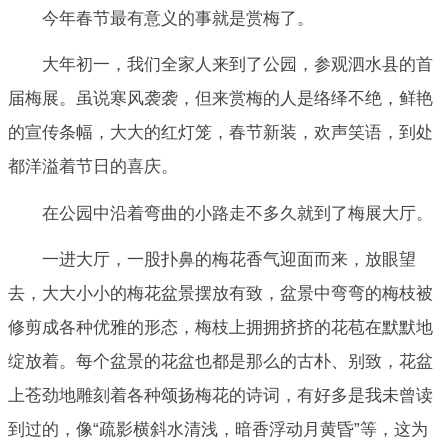
今年春节最有意义的事就是赏梅了。
大年初一，我们全家人来到了公园，参观泗水县的首
届梅展。虽说寒风袭袭，但来赏梅的人是络绎不绝，鲜艳
的宣传条幅，大大的红灯笼，春节新装，欢声笑语，到处
都洋溢着节日的喜庆。
在公园中沿着弯曲的小路走不多久就到了梅展大厅。
一进大厅，一股扑鼻的梅花香气迎面而来，放眼望
去，大大小小的梅花盆景摆放有致，盆景中弯弯的梅枝被
修剪成各种优雅的形态，梅枝上拥拥挤挤的花苞在默默地
绽放着。每个盆景的花盆也都是那么的古朴、别致，花盆
上苍劲地雕刻着各种颂扬梅花的诗词，有好多是我未曾读
到过的，像“疏影横斜水清浅，暗香浮动月黄昏”等，这为