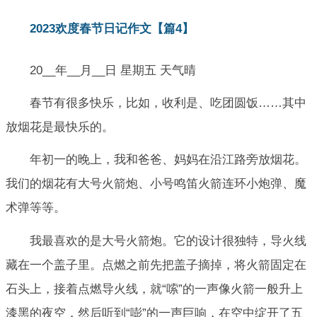
2023欢度春节日记作文【篇4】
20__年__月__日 星期五 天气晴
春节有很多快乐，比如，收利是、吃团圆饭……其中
放烟花是最快乐的。
年初一的晚上，我和爸爸、妈妈在沿江路旁放烟花。
我们的烟花有大号火箭炮、小号鸣笛火箭连环小炮弹、魔
术弹等等。
我最喜欢的是大号火箭炮。它的设计很独特，导火线
藏在一个盖子里。点燃之前先把盖子摘掉，将火箭固定在
石头上，接着点燃导火线，就“嗦”的一声像火箭一般升上
漆黑的夜空，然后听到“嘭”的一声巨响，在空中绽开了五