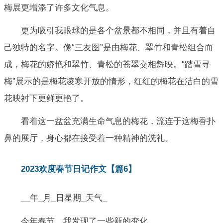
梅展更增添了许多文化气息。
更为吸引我眼球的是各个盆景都不相同，并且有着自
己独特的名字。像“三友图”是由梅花、翠竹和青松组合而
成，梅花的娇艳和翠竹、青松的苍翠交相辉映。“踏雪寻
梅”展示的是梅花凌寒开放的情形，红红的梅花在洁白的雪
花映衬下更鲜更艳了。
看着这一盆盆充满生命气息的梅花，流连于这梅香扑
鼻的展厅，身心都在接受着一种精神的洗礼。
2023欢度春节日记作文【篇6】
__年_月_日星期_天气_
今年春节，我发现了一些新的变化。