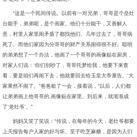
“这是一个民间传说。以前有一对兄弟，哥哥是个垒灶
台能手，弟弟呢，是个画家。他们十分能干，又善解人
意，村里人家里闹矛盾了都找他们。几年过去了，哥哥病
死了。而他们家因为分哥哥的财产关系闹得很不好。聪明
的弟弟想了一个办法，他画了一个哥哥的画像贴在厨房，
对家人们说：‘你们别吵了，哥哥托梦给我，他要下来查
看，要是咱们再闹下去，他就要回去给玉皇大帝禀告。’大
家果然不闹了。”爸爸歇了一会，接着说，“以后，人们都
让弟弟画上他哥哥的.画像贴在家里。到后来，就渐渐成
了‘老灶爷’。”
妈妈又笑了笑说：“传说，在每年的今天，老灶爷都要
上天报告每户人家的好与坏。至于吃芝麻糖，是因为人们