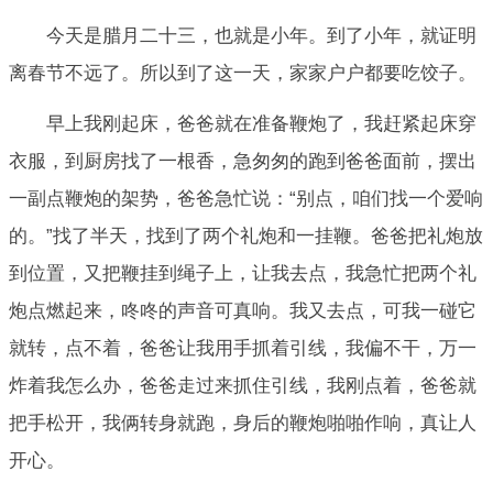
今天是腊月二十三，也就是小年。到了小年，就证明
离春节不远了。所以到了这一天，家家户户都要吃饺子。
早上我刚起床，爸爸就在准备鞭炮了，我赶紧起床穿
衣服，到厨房找了一根香，急匆匆的跑到爸爸面前，摆出
一副点鞭炮的架势，爸爸急忙说：“别点，咱们找一个爱响
的。”找了半天，找到了两个礼炮和一挂鞭。爸爸把礼炮放
到位置，又把鞭挂到绳子上，让我去点，我急忙把两个礼
炮点燃起来，咚咚的声音可真响。我又去点，可我一碰它
就转，点不着，爸爸让我用手抓着引线，我偏不干，万一
炸着我怎么办，爸爸走过来抓住引线，我刚点着，爸爸就
把手松开，我俩转身就跑，身后的鞭炮啪啪作响，真让人
开心。