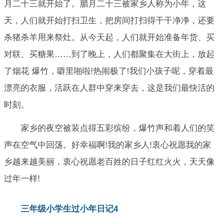
月二十三就开始了。腊月二十三被家乡人称为小年，这
天，人们就开始打扫卫生，把房间打扫得干干净净，还要
杀猪杀羊用来祭灶。从今天起，人们就开始准备年货、买
对联、买糖果……到了晚上，人们都聚集在大街上，放起
了烟花 爆竹，噼里啪啦!热闹极了!我们小孩子呢，穿着最
漂亮的衣服，活跃在人群中穿来穿去，这是我们最快活的
时刻。
家乡的夜空被装点得五彩缤纷，爆竹声和着人们的笑
声在空气中回荡。好幸福啊!我的家乡人!衷心祝愿我的家
乡越来越美丽，衷心祝愿老百姓的日子红红火火，天天像
过年一样!
三年级小学生过小年日记4