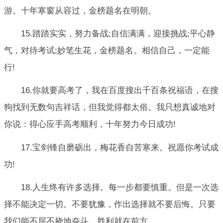
游。十年寒窗从容过，金榜题名在明朝。
15.踏踏实实，努力备战;自信满满，迎接挑战;平心静
气，对待考试;妙笔生花，金榜题名。相信自己，一定能
行!
16.你就要高考了，我在百度搜出千百条祝福语，在搜
狗找到无数句吉祥话，但我觉得都太俗。我只想真诚地对
你说：得心应手高考顺利，十年努力今日成功!
17.宝剑锋自磨砺出，梅花香自苦寒来。祝愿你考试成
功!
18.人生终有许多选择。每一步都要慎重。但是一次选
择不能决定一切。不要犹豫，作出选择就不要后悔。只要
我们能不屈不挠地奋斗，胜利就在前方。