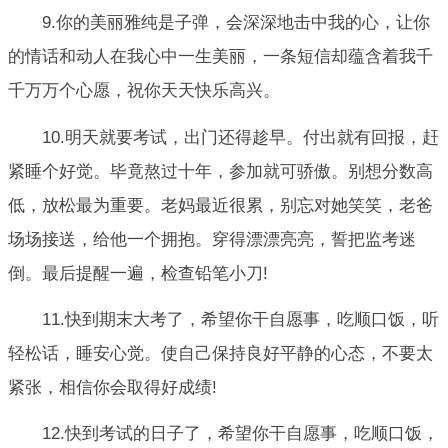
9.你的美丽雅纯是子弹，会深深地击中我的心，让你
的情话和动人在我心中一生美丽，一条短信却蕴含着我千
千万万个心愿，祝你天天快乐高兴。
10.明天就要考试，出门还得趁早。付出就有回报，赶
紧睡个好觉。毕竟熬过十年，参加就可骄傲。别想分数高
低，放松最为重要。老妈最近很累，别忘对她笑笑，老爸
场场接送，给他一个拥抱。穿得漂漂亮亮，誓把监考迷
倒。最后提醒一遍，检查铅笔小刀!
11.快到期末大考了，希望你干自愿事，吃顺口饭，听
轻松话，睡安心觉。使自己保持良好平静的心态，不要太
紧张，相信你会取得好成绩!
12.快到考试的日子了，希望你干自愿事，吃顺口饭，