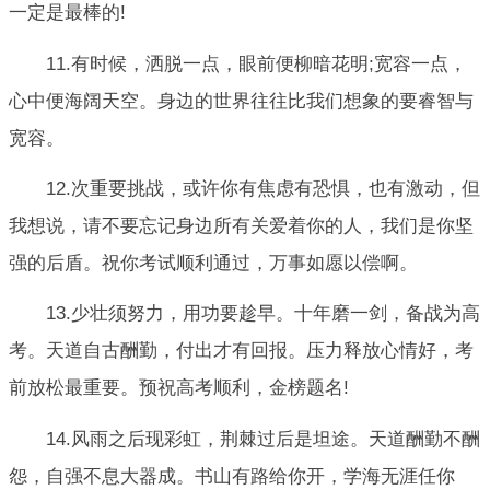
一定是最棒的!
11.有时候，洒脱一点，眼前便柳暗花明;宽容一点，
心中便海阔天空。身边的世界往往比我们想象的要睿智与
宽容。
12.次重要挑战，或许你有焦虑有恐惧，也有激动，但
我想说，请不要忘记身边所有关爱着你的人，我们是你坚
强的后盾。祝你考试顺利通过，万事如愿以偿啊。
13.少壮须努力，用功要趁早。十年磨一剑，备战为高
考。天道自古酬勤，付出才有回报。压力释放心情好，考
前放松最重要。预祝高考顺利，金榜题名!
14.风雨之后现彩虹，荆棘过后是坦途。天道酬勤不酬
怨，自强不息大器成。书山有路给你开，学海无涯任你