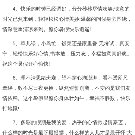
4、快乐的时钟已经调好，分分秒秒尽情欢笑;惬意的
时光已然来到，轻轻松松心情美妙;温馨的问候身旁围绕，
情深意重清凉来到。愿你暑假快乐逍遥!
5、草儿绿，小鸟忙，饭菜还是家里香;无考试，真安
宁，轻松快乐好心情;书本放，压力忘，幸福如意真舒爽。
祝这个暑假开心愉快!
6、理不清思绪斑斓，望不穿心湖澎湃，看不透咫尺
牵绊，数不尽日夜更换，纵然短暂别离，不变的是我们友
情依稀。这个暑假里愿你身体壮如牛，幸福不胜数，快乐
打地鼠!
7、多彩的假期是我的爱，热乎的心情掀起情豪迈，
什么样的时光是最呀最摇摆，什么样的人儿才是最开怀!大