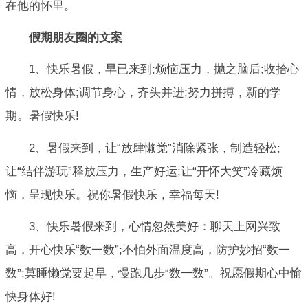
在他的怀里。
假期朋友圈的文案
1、快乐暑假，早已来到;烦恼压力，抛之脑后;收拾心
情，放松身体;调节身心，齐头并进;努力拼搏，新的学
期。暑假快乐!
2、暑假来到，让“放肆懒觉”消除紧张，制造轻松;
让“结伴游玩”释放压力，生产好运;让“开怀大笑”冷藏烦
恼，呈现快乐。祝你暑假快乐，幸福每天!
3、快乐暑假来到，心情忽然美好：聊天上网兴致
高，开心快乐“数一数”;不怕外面温度高，防护妙招“数一
数”;莫睡懒觉要起早，慢跑几步“数一数”。祝愿假期心中愉
快身体好!