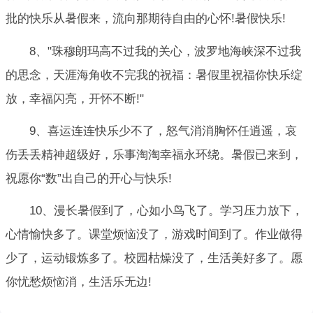
批的快乐从暑假来，流向那期待自由的心怀!暑假快乐!
8、"珠穆朗玛高不过我的关心，波罗地海峡深不过我
的思念，天涯海角收不完我的祝福：暑假里祝福你快乐绽
放，幸福闪亮，开怀不断!"
9、喜运连连快乐少不了，怒气消消胸怀任逍遥，哀
伤丢丢精神超级好，乐事淘淘幸福永环绕。暑假已来到，
祝愿你“数”出自己的开心与快乐!
10、漫长暑假到了，心如小鸟飞了。学习压力放下，
心情愉快多了。课堂烦恼没了，游戏时间到了。作业做得
少了，运动锻炼多了。校园枯燥没了，生活美好多了。愿
你忧愁烦恼消，生活乐无边!