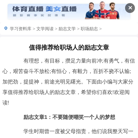
✕
学习资料库
>
文学阅读
>
励志文学
>
职场励志
>
值得推荐给职场人的励志文章
有理想，有目标，攒足力量向前冲;有勇气，有信
心，艰苦奋斗不放松;有恒心，有毅力，百折不挠不认输;
加把劲，提提神，前途光明见曙光。下面由小编与大家分
享值得推荐给职场人的励志文章，希望你们喜欢!欢迎阅
读!
励志文章1：不要随便嘲笑一个人的梦想
学生时期曾一度被父母指责，他们说我整天写一