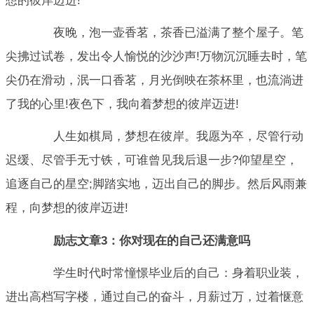
想的彼岸迈进!
夜晚，泡一壶香茗，茶香已溢满了整个屋子。笔
尖拂过试卷，发出令人愉悦的沙沙声!万物沉沉睡去时，笔
尖仍在滑动，泯一口香茗，月光倒映在茶杯里，也流淌进
了我的心里!夜色下，我向着梦想的彼岸迈进!
人生如棋局，梦想在彼岸。我愿为卒，尽管行动
迟缓、尽管手无寸铁，可谁曾见我后退一步?仰望星空，
追逐自己的星空;脚踏实地，迈出自己的脚步。然后风雨兼
程，向梦想的彼岸迈进!
励志文章3：你对现在的自己还满意吗
学生时代时常憧憬毕业后的自己：身着职业装，
进出高档写字楼，通过自己的奋斗，月薪过万，过着惬意