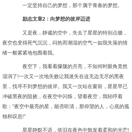
一定坚持自己的梦想，那个属于青春的梦想。
励志文章2：向梦想的彼岸迈进
又是夜，静谧的空中，失去了星星的特别点缀，
夜空也变得死气沉沉，闷热而潮湿的空气一如我失落的情
绪一般紧紧地包围着我。
夜空下，我看着朦胧的月亮，不知何时眼角竟然
湿润了!一次又一次地失败让我迷失在这无边无尽的黑夜
里，找寻不到梦想的彼岸。我又一次站在窗前，星星早已
冲破黑夜的阻挠，在夜空中闪烁，望着夜空，我轻哼着
歌：”夜空中最亮的星，能否听清，那仰望的人，心底的孤
独和叹息!”
星星静默不语，依旧在夜色中散发着柔和的光芒!