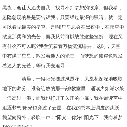
黑夜，会让人迷失自我，找寻不到梦想的彼岸。但我猜，
忽隐忽现的星是要告诉我，只要经过最深的黑暗，就一定
可以看见最美的星空。是啊!星星总会在黑夜中，在夜空中
散发那柔和的光芒，而我从前可以战胜这些挫折，现在又
有什么不可以呢?我微笑着看万物沉沉睡去，这时，天空
中布满了星星，散发着迷人的光芒。而梦想的彼岸也散发
着迷人的光芒，等待我去追寻……
清晨，一缕阳光拂过凤凰花，凤凰花深深地吸取
地下的养分，准备绽放的那一刻!教室里，诵读声如潮水般
一浪高过一浪，而我也打开了久违的心扉，我在诵读声中
追逐梦想!阳光也穿过了云层，在我的书本上调皮的跳跃，
我望向窗外，轻唤一声：“阳光，你好!”阳光下，我向着梦