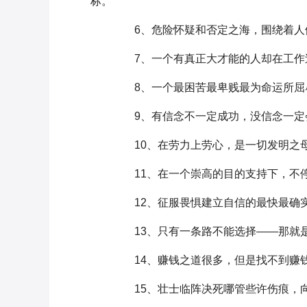
标。
6、危险怀疑和否定之海，围绕着人们
7、一个有真正大才能的人却在工作
8、一个最困苦最卑贱最为命运所屈
9、有信念不一定成功，没信念一定
10、在劳力上劳心，是一切发明之母
11、在一个崇高的目的支持下，不停
12、征服畏惧建立自信的最快最确实
13、只有一条路不能选择——那就是
14、赚钱之道很多，但是找不到赚钱
15、壮士临阵决死哪管些许伤痕，向