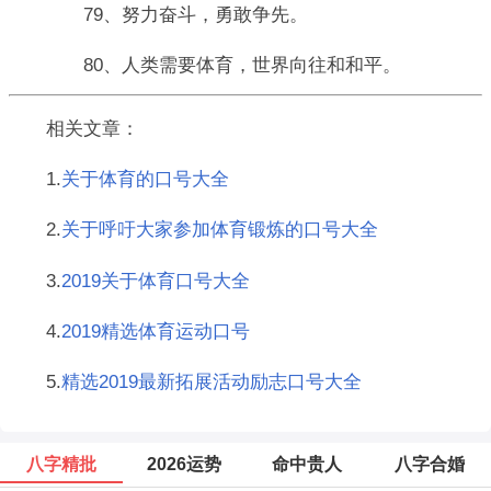
79、努力奋斗，勇敢争先。
80、人类需要体育，世界向往和和平。
相关文章：
1.
关于体育的口号大全
2.
关于呼吁大家参加体育锻炼的口号大全
3.
2019关于体育口号大全
4.
2019精选体育运动口号
5.
精选2019最新拓展活动励志口号大全
八字精批
2026运势
命中贵人
八字合婚