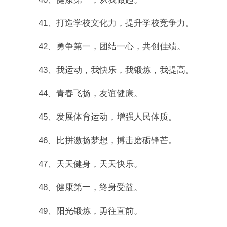
41、打造学校文化力，提升学校竞争力。
42、勇争第一，团结一心，共创佳绩。
43、我运动，我快乐，我锻炼，我提高。
44、青春飞扬，友谊健康。
45、发展体育运动，增强人民体质。
46、比拼激扬梦想，搏击磨砺锋芒。
47、天天健身，天天快乐。
48、健康第一，终身受益。
49、阳光锻炼，勇往直前。