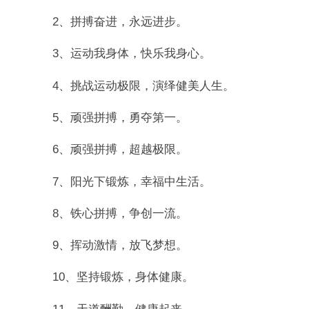
2、拼搏奋进，永远进步。
3、运动我身体，快乐我身心。
4、挑战运动极限，演绎健美人生。
5、顽强拼搏，勇夺第一。
6、顽强拼搏，超越极限。
7、阳光下锻炼，幸福中生活。
8、铁心拼搏，争创一流。
9、挥动激情，放飞梦想。
10、坚持锻炼，身体健康。