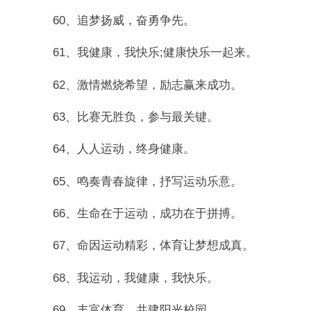
60、追梦扬威，奋勇争先。
61、我健康，我快乐;健康快乐一起来。
62、激情燃烧希望，励志赢来成功。
63、比赛无胜负，参与最关键。
64、人人运动，终身健康。
65、鸣奏青春旋律，抒写运动乐意。
66、生命在于运动，成功在于拼搏。
67、命因运动精彩，体育让梦想成真。
68、我运动，我健康，我快乐。
69、丰富体育，共建阳光校园。