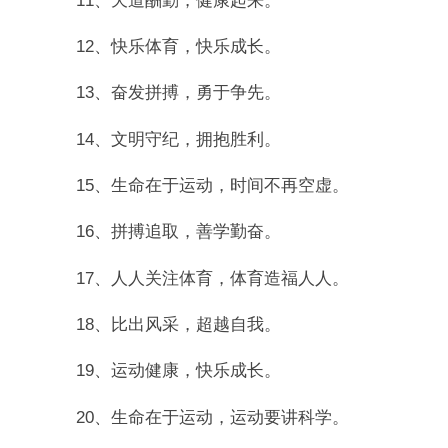
11、天道酬勤，健康起来。
12、快乐体育，快乐成长。
13、奋发拼搏，勇于争先。
14、文明守纪，拥抱胜利。
15、生命在于运动，时间不再空虚。
16、拼搏追取，善学勤奋。
17、人人关注体育，体育造福人人。
18、比出风采，超越自我。
19、运动健康，快乐成长。
20、生命在于运动，运动要讲科学。