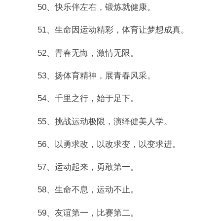
50、快乐伴左右，锻炼就健康。
51、生命因运动精彩，体育让梦想成真。
52、青春无悔，激情无限。
53、扬体育精神，展青春风采。
54、千里之行，始于足下。
55、挑战运动极限，演绎健美人学。
56、以勇求改，以改求变，以变求进。
57、运动起来，勇敢第一。
58、生命不息，运动不止。
59、友谊第一，比赛第二。