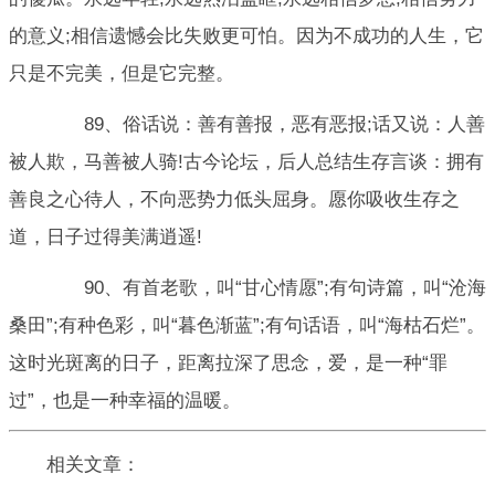
的意义;相信遗憾会比失败更可怕。因为不成功的人生，它
只是不完美，但是它完整。
89、俗话说：善有善报，恶有恶报;话又说：人善
被人欺，马善被人骑!古今论坛，后人总结生存言谈：拥有
善良之心待人，不向恶势力低头屈身。愿你吸收生存之
道，日子过得美满逍遥!
90、有首老歌，叫“甘心情愿”;有句诗篇，叫“沧海
桑田”;有种色彩，叫“暮色渐蓝”;有句话语，叫“海枯石烂”。
这时光斑离的日子，距离拉深了思念，爱，是一种“罪
过”，也是一种幸福的温暖。
相关文章：