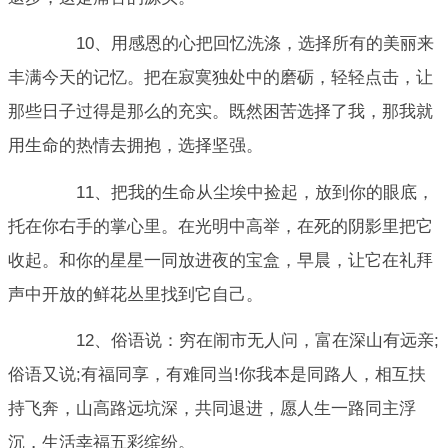
10、用感恩的心把回忆洗涤，选择所有的美丽来
丰满今天的记忆。把在寂寞独处中的磨砺，轻轻点击，让
那些日子过得是那么的充实。既然困苦选择了我，那我就
用生命的热情去拥抱，选择坚强。
11、把我的生命从尘埃中捡起，放到你的眼底，
托在你右手的掌心里。在光明中高举，在死的阴影里把它
收起。和你的星星一同放进夜的宝盒，早晨，让它在礼拜
声中开放的鲜花丛里找到它自己。
12、俗语说：穷在闹市无人问，富在深山有远亲;
俗语又说;有福同享，有难同当!你我本是同路人，相互扶
持飞奔，山高路远坑深，共同退进，愿人生一路同主浮
沉，生活幸福五彩缤纷。