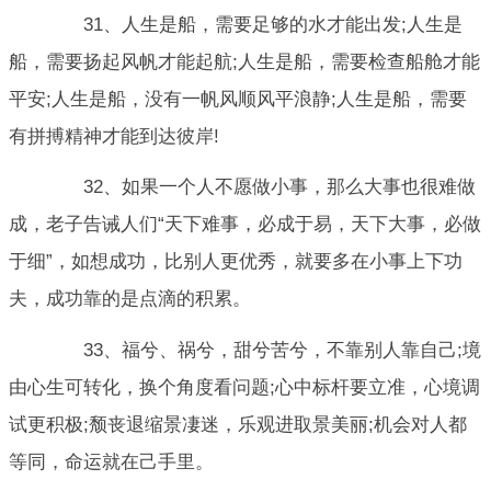
31、人生是船，需要足够的水才能出发;人生是
船，需要扬起风帆才能起航;人生是船，需要检查船舱才能
平安;人生是船，没有一帆风顺风平浪静;人生是船，需要
有拼搏精神才能到达彼岸!
32、如果一个人不愿做小事，那么大事也很难做
成，老子告诫人们“天下难事，必成于易，天下大事，必做
于细”，如想成功，比别人更优秀，就要多在小事上下功
夫，成功靠的是点滴的积累。
33、福兮、祸兮，甜兮苦兮，不靠别人靠自己;境
由心生可转化，换个角度看问题;心中标杆要立准，心境调
试更积极;颓丧退缩景凄迷，乐观进取景美丽;机会对人都
等同，命运就在己手里。