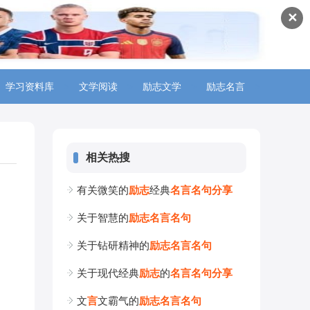
✕
学习资料库
>
文学阅读
>
励志文学
>
励志名言
>
相关热搜
有关微笑的
励
志
经典
名
言
名
句
分
享
关于智慧的
励
志
名
言
名
句
关于钻研精神的
励
志
名
言
名
句
关于现代经典
励
志
的
名
言
名
句
分
享
文
言
文霸气的
励
志
名
言
名
句