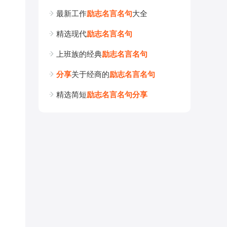
最新工作
励
志
名
言
名
句
大全
精选现代
励
志
名
言
名
句
上班族的经典
励
志
名
言
名
句
分
享
关于经商的
励
志
名
言
名
句
精选简短
励
志
名
言
名
句
分
享