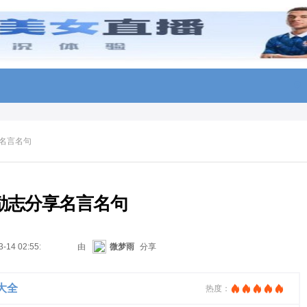
名言名句
励志分享名言名句
3-14 02:55:01
由
微梦雨
分享
大全
热度：