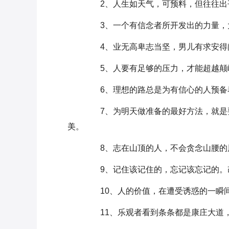
2、人生如天气，可预料，但往往出
3、一个有信念者所开发出的力量，
4、业无高卑志当坚，男儿有求安得
5、人要有足够的压力，才能超越颠
6、理想的路总是为有信心的人预备
7、为明天做准备的最好方法，就是要
美。
8、志在山顶的人，不会贪念山腰的
9、记住该记住的，忘记该忘记的。
10、人的价值，在遭受诱惑的一瞬
11、乐观者看到条条都是康庄大道，