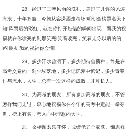
28、经过了三年风雨的洗礼，踏过了几许的风涛
海浪，十年寒窗，今朝从容潇洒走考场!明朝金榜题名天下
知!风雨后的彩虹，就在你打开短信的瞬间出现，而我的祝
福就在你读完的刹那笑完!笑着读完，笑着走你以后的的
路!朋友!我的祝福你会懂!
29、多少汗水曾洒下，多少期待曾播种，终是在
高考交卷的一刹尘埃落地，多少记忆梦中惦记，多少青春
付与流水，人生，总有一次这样的成败，才算长大。
30、为高考的朋友，所有参加高考的朋友，不管
怎样我们走过，衷心地祝福你在今年的高考中定能一举夺
魁，榜上有名，考入心中理想的大学。
31、金榜题名乐开怀，成绩优异全家跃。细思祥