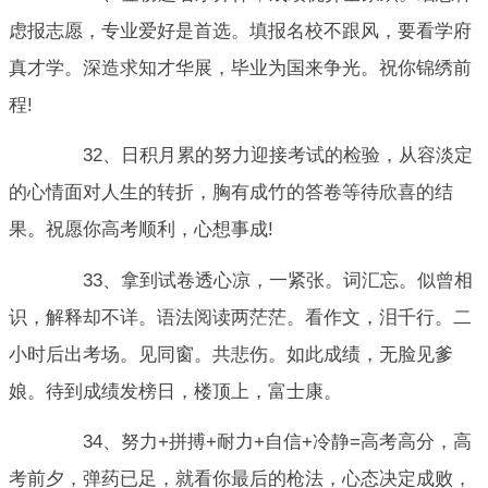
虑报志愿，专业爱好是首选。填报名校不跟风，要看学府
真才学。深造求知才华展，毕业为国来争光。祝你锦绣前
程!
32、日积月累的努力迎接考试的检验，从容淡定
的心情面对人生的转折，胸有成竹的答卷等待欣喜的结
果。祝愿你高考顺利，心想事成!
33、拿到试卷透心凉，一紧张。词汇忘。似曾相
识，解释却不详。语法阅读两茫茫。看作文，泪千行。二
小时后出考场。见同窗。共悲伤。如此成绩，无脸见爹
娘。待到成绩发榜日，楼顶上，富士康。
34、努力+拼搏+耐力+自信+冷静=高考高分，高
考前夕，弹药已足，就看你最后的枪法，心态决定成败，