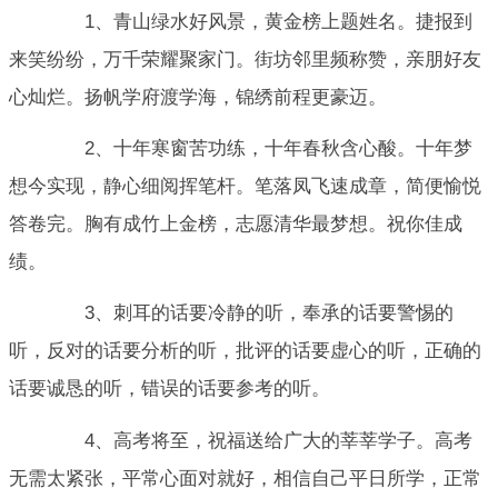
1、青山绿水好风景，黄金榜上题姓名。捷报到
来笑纷纷，万千荣耀聚家门。街坊邻里频称赞，亲朋好友
心灿烂。扬帆学府渡学海，锦绣前程更豪迈。
2、十年寒窗苦功练，十年春秋含心酸。十年梦
想今实现，静心细阅挥笔杆。笔落凤飞速成章，简便愉悦
答卷完。胸有成竹上金榜，志愿清华最梦想。祝你佳成
绩。
3、刺耳的话要冷静的听，奉承的话要警惕的
听，反对的话要分析的听，批评的话要虚心的听，正确的
话要诚恳的听，错误的话要参考的听。
4、高考将至，祝福送给广大的莘莘学子。高考
无需太紧张，平常心面对就好，相信自己平日所学，正常