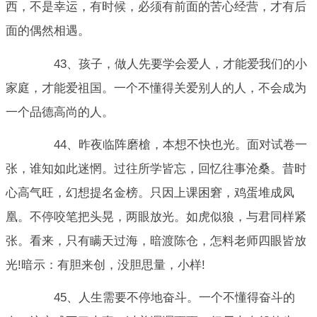
西，不是幸运，有时候，必须有前面的苦心经营，才有后
面的偶然相遇。
43、孩子，做人先要学会爱人，才能爱我们的小
家庭，才能爱祖国。一个不懂得关爱别人的人，不会成为
一个品德高尚的人。
44、昨夜临阵磨槍，本想不快也光。面对试卷一
张，谁知如此迷惘。过往所学皆忘，回忆往事沧桑。昔时
心高气旺，幻想提名金榜。只因上课困窘，鸡蛋堆成凤
凰。不停咬笔把头晃，两眼放光。如虎似狼，与君同样紧
张。看来，只有瞒天过海，暗渡陈仓，怎料老师四眼皆放
光!暗示：有胆来创，没胆思量，小样!
45、人生需要不停地奋斗。一个不懂得奋斗的