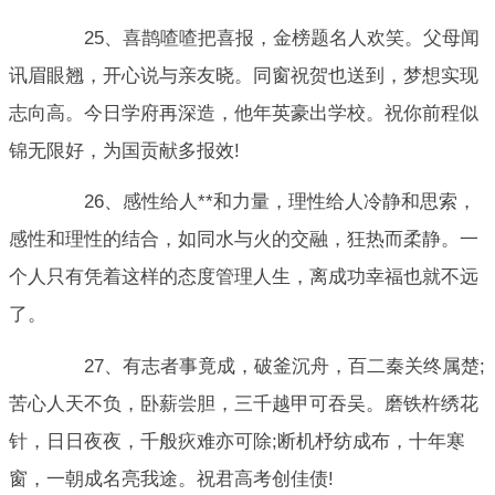
25、喜鹊喳喳把喜报，金榜题名人欢笑。父母闻
讯眉眼翘，开心说与亲友晓。同窗祝贺也送到，梦想实现
志向高。今日学府再深造，他年英豪出学校。祝你前程似
锦无限好，为国贡献多报效!
26、感性给人**和力量，理性给人冷静和思索，
感性和理性的结合，如同水与火的交融，狂热而柔静。一
个人只有凭着这样的态度管理人生，离成功幸福也就不远
了。
27、有志者事竟成，破釜沉舟，百二秦关终属楚;
苦心人天不负，卧薪尝胆，三千越甲可吞吴。磨铁杵绣花
针，日日夜夜，千般疢难亦可除;断机杼纺成布，十年寒
窗，一朝成名亮我途。祝君高考创佳债!