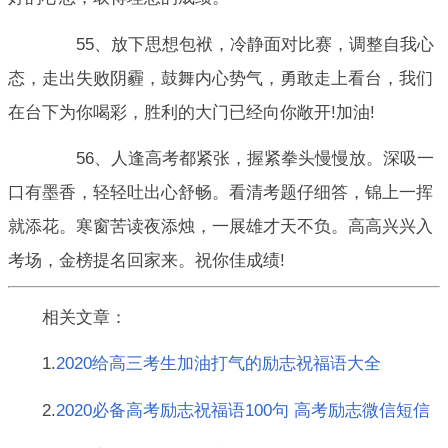
55、放下思想包袱，冷静面对比赛，调整自我心
态，走出失败阴霾，鼓舞内心势气，勇敢走上看台，我们
在台下为你喝彩，胜利的大门已经向你敞开!加油!
56、人逢高考都紧张，握紧拳头慢慢放。深吸一
口有墨香，轻轻吐出心舒畅。看清考题仔细答，锦上一挥
就添花。寒窗苦读夜添烛，一展雄才天不负。高高兴兴入
考场，金榜提名回家来。祝你佳成绩!
相关文章：
1.
2020给高三考生加油打气的励志祝福语大全
2.
2020必备高考励志祝福语100句 高考励志微信短信