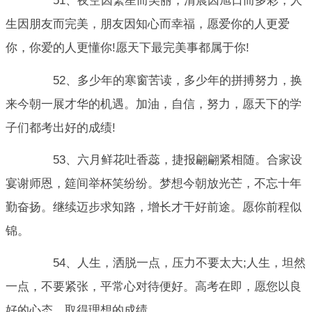
51、夜空因繁星而美丽，清晨因旭日而多彩，人
生因朋友而完美，朋友因知心而幸福，愿爱你的人更爱
你，你爱的人更懂你!愿天下最完美事都属于你!
52、多少年的寒窗苦读，多少年的拼搏努力，换
来今朝一展才华的机遇。加油，自信，努力，愿天下的学
子们都考出好的成绩!
53、六月鲜花吐香蕊，捷报翩翩紧相随。合家设
宴谢师恩，筵间举杯笑纷纷。梦想今朝放光芒，不忘十年
勤奋扬。继续迈步求知路，增长才干好前途。愿你前程似
锦。
54、人生，洒脱一点，压力不要太大;人生，坦然
一点，不要紧张，平常心对待便好。高考在即，愿您以良
好的心态，取得理想的成绩。