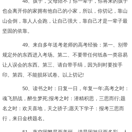
48、孩子，父母陪不了你一辈子，你将来的孩子
也会离开你的家拥有他自己的小家，所以，你切记，靠山
山会倒，靠人人会跑，让自己强大，靠自己才是一辈子最
坚固的依靠。
49、来自多年送考老师的高考经验：第一、别带
规定外的东西进入考场。第二、不要带任何纸条一类容易
让人误会的东西。第三、请自带手绢，因为到时要按手
印。第四、不能损坏试卷。以上切记!
50、读书之时：日复一日，年复一年;高考之时：
魂飞胆战，醉生梦死;报考之时：潜精积思，三思而行;题
名之时：欢天喜地，天之骄子;愿天下学子：报考三思而
行，来日金榜题名。