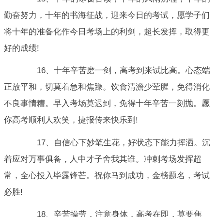
勤奋努力，十年的书海征战，迎来今日的考试，愿学子们
将十年的准备化作今日考场上的利剑，超长发挥，取得更
好的成绩!
16、十年辛苦磨一剑，高考到来试比高。心态端
正放平和，切莫着急和焦躁。饮食清澹少荤腥，免得消化
不良事情糟。早入考场莫迟到，免得十年辛苦一刻抛。愿
你高考顺利人欢笑，捷报传来快乐到!
17、自信心下妙笔生花，好状态下能力挥洒。沉
着应对万事俱备，人中才子舍我其谁。冲刺考场发挥超
常，全心投入毕露锋芒。祝你马到成功，金榜题名，考试
必胜!
18、辛苦操劳，注意身体，高考在即，莫要焦