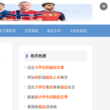
✕
学习资料库
>
文学阅读
>
励志文学
>
大学生励志
>
相关热搜
适合
大
学
生
的
励
志
文
章
简短
的
职场
励
志
人
生
格言
适合
大
学
生
看
的
青春
励
志
名言
能激
励
大
学
生
的
励
志
文
章
爱国情
励
志
演讲稿