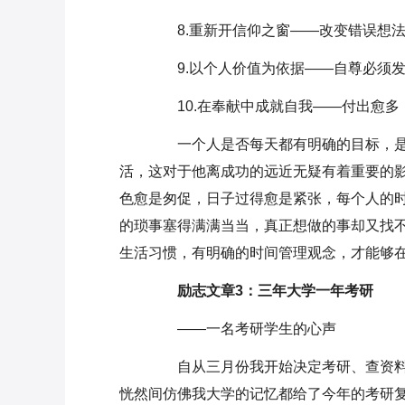
8.重新开信仰之窗——改变错误想法
9.以个人价值为依据——自尊必须发
10.在奉献中成就自我——付出愈多
一个人是否每天都有明确的目标，是
活，这对于他离成功的远近无疑有着重要的
色愈是匆促，日子过得愈是紧张，每个人的
的琐事塞得满满当当，真正想做的事却又找不
生活习惯，有明确的时间管理观念，才能够
励志文章3：三年大学一年考研
——一名考研学生的心声
自从三月份我开始决定考研、查资料
恍然间仿佛我大学的记忆都给了今年的考研