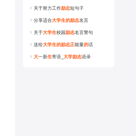
关于努力工作
励
志
短句子
分享适合
大
学
生
的
励
志
名言
关于
大
学
生
校园
励
志
名言警句
送给
大
学
生
的
励
志
正
能量
的
话
大
一新
生
寄语_
大
学
励
志
语录