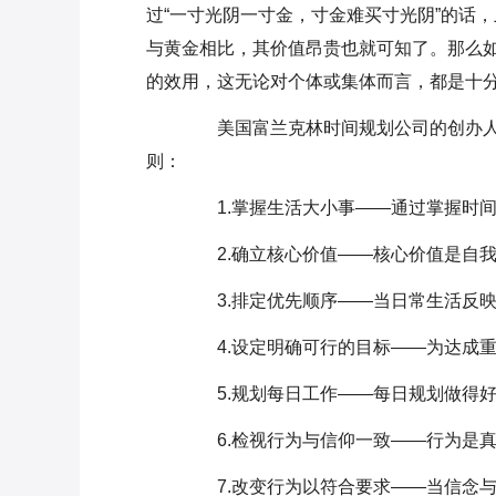
过“一寸光阴一寸金，寸金难买寸光阴”的话
与黄金相比，其价值昂贵也就可知了。那么如
的效用，这无论对个体或集体而言，都是十
美国富兰克林时间规划公司的创办人
则：
1.掌握生活大小事——通过掌握时间
2.确立核心价值——核心价值是自我
3.排定优先顺序——当日常生活反映
4.设定明确可行的目标——为达成重
5.规划每日工作——每日规划做得好
6.检视行为与信仰一致——行为是真
7.改变行为以符合要求——当信念与