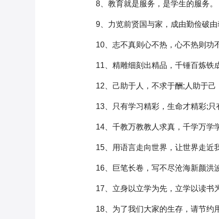
8、教育就是服务，是学生的服务。
9、力览前贤国与家，成由勤俭破由
10、志不真则心不热，心不热则功
11、精雕细刻出精品，千锤百炼铁
12、己助于人，不求于酬;人助于己
13、只有学习精彩，生命才精彩;只
14、千教万教教人求真，千学万学
15、用语言走向世界，让世界走近
16、巨笔长卷，写不尽沧海新颜洪波
17、立身以立学为先，立学以读书
18、为了我们大家的生存，请节约