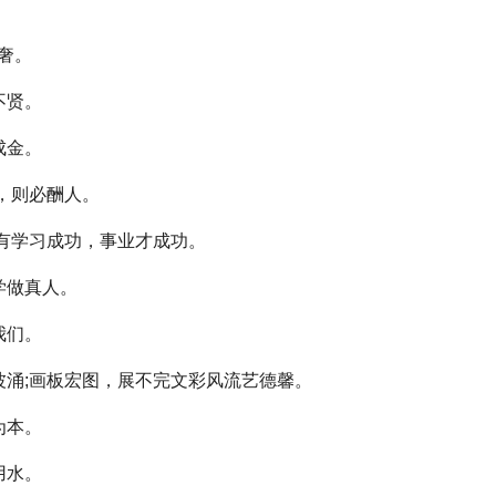
奢。
不贤。
成金。
，则必酬人。
有学习成功，事业才成功。
学做真人。
我们。
涌;画板宏图，展不完文彩风流艺德馨。
为本。
用水。