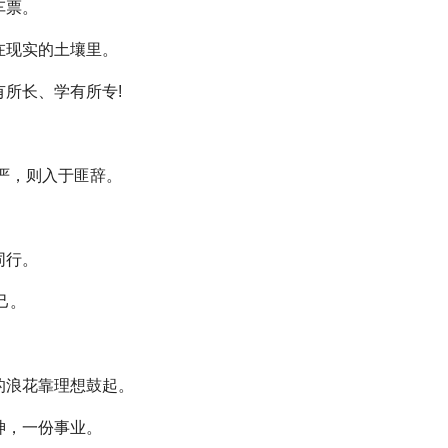
车票。
在现实的土壤里。
所长、学有所专!
。
严，则入于匪辞。
。
同行。
己。
。
的浪花靠理想鼓起。
神，一份事业。