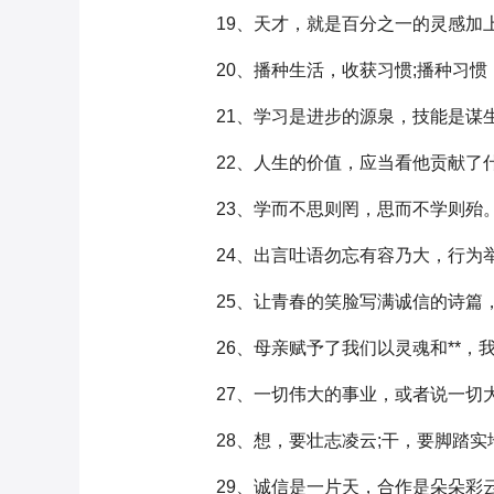
19、天才，就是百分之一的灵感加上
20、播种生活，收获习惯;播种习惯
21、学习是进步的源泉，技能是谋
22、人生的价值，应当看他贡献了什
23、学而不思则罔，思而不学则殆
24、出言吐语勿忘有容乃大，行为
25、让青春的笑脸写满诚信的诗篇，
26、母亲赋予了我们以灵魂和**，
27、一切伟大的事业，或者说一切大
28、想，要壮志凌云;干，要脚踏实
29、诚信是一片天，合作是朵朵彩云