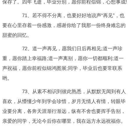
保存了。四年飞逝，毕业分别，愿你前程似锦，心想事成!
71、若不得不分离，也要好好地说声“再见”，也
要在心里存着一份感激，感谢你给了我那一份终身难忘的
甜蜜的回忆。
72、道一声再见，愿我们日后再相见;道一声珍
重，愿你踏上幸福路;道一声离别，愿你一切都顺利;道一
声祝福，愿你前程似锦鸿图展;同学，毕业后也要常联系
哟。
73、从素不相识到彼此熟悉，从默默无闻到有人
喜欢，从懵懂少年到学会珍惜，岁月无情人有情，转眼毕
业要分离，各奔天涯渐行渐远，纵有不舍也要挥手告别，
亲爱的同学，无论今后你在哪里，我在远方永远祝福你。