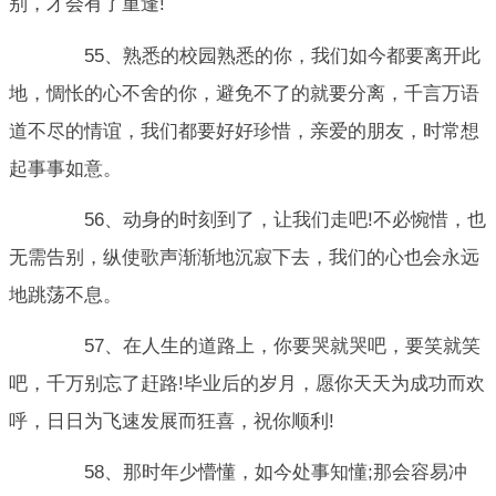
别，才会有了重逢!
55、熟悉的校园熟悉的你，我们如今都要离开此
地，惆怅的心不舍的你，避免不了的就要分离，千言万语
道不尽的情谊，我们都要好好珍惜，亲爱的朋友，时常想
起事事如意。
56、动身的时刻到了，让我们走吧!不必惋惜，也
无需告别，纵使歌声渐渐地沉寂下去，我们的心也会永远
地跳荡不息。
57、在人生的道路上，你要哭就哭吧，要笑就笑
吧，千万别忘了赶路!毕业后的岁月，愿你天天为成功而欢
呼，日日为飞速发展而狂喜，祝你顺利!
58、那时年少懵懂，如今处事知懂;那会容易冲