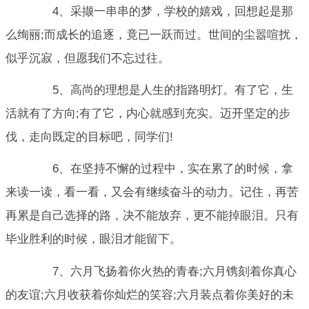
4、采撷一串串的梦，学校的嬉戏，回想起是那
么绚丽;而成长的追逐，竟已一跃而过。世间的尘嚣喧扰，
似乎沉寂，但愿我们不忘过往。
5、高尚的理想是人生的指路明灯。有了它，生
活就有了方向;有了它，内心就感到充实。迈开坚定的步
伐，走向既定的目标吧，同学们!
6、在坚持不懈的过程中，实在累了的时候，拿
来读一读，看一看，又会有继续奋斗的动力。记住，再苦
再累是自己选择的路，决不能放弃，更不能掉眼泪。只有
毕业胜利的时候，眼泪才能留下。
7、六月飞扬着你火热的青春;六月镌刻着你真心
的友谊;六月收获着你灿烂的笑容;六月装点着你美好的未