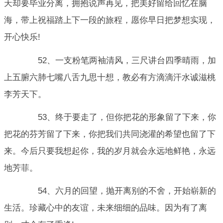
天却要毕业分离，拥抱说声再见，把美好留给回忆在脑
海，带上祝福踏上下一段的旅程，愿你早日把梦想实现，
开心快乐!
52、一支粉笔两袖清风，三尺讲台四季晴雨，加
上五腑六肺七嘴八舌九思十想，教必有方滴滴汗水诚滋桃
李芳天下。
53、终于要走了，但你把花的形象留了下来，你
把花的芬芳留了下来，你把我们共同浇灌的希望也留了下
来。今后只要我想起你，我的岁月就会永远地鲜艳，永远
地芳菲。
54、六月的回望，抛开离别的不舍，开始崭新的
生活。珍藏心中的友谊，未来细细的品味。因为有了离