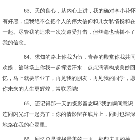
63、天的良心，从内心上讲，我的确对李小花怀
有好感，但我绝不会把个人的伟大信仰和儿女私情搅和在
一起。尽管我的追求一次次遭受打击，但丝毫也动摇不了
我的信念。
64、求知的路上你我为伍，青春的殿堂你我共同
欢娱，篮球场上你我一起挥洒汗水，点点滴滴构成美妙回
忆，马上就要毕业了，再见我的朋友，再见我的同学，愿
你未来的人生更辉煌，常联系哟!
65、还记得那一天的摄影留念吗?我的瞬间意识
连同闪光灯一起亮了：你的倩影留在底片上，同时也深深
地烙在我的心灵里。
66、回忆总是选择最美的一页，那些未开的蓓