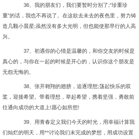
36、我的朋友们，我们要暂时分别了;“珍重珍
重”的话，我也不再说了。在这欲去未去的夜色里，努力铸
造几颗小晨星;虽然没有多大光明，但也能使那早行的人高
兴。
37、初遇你的心情是温馨的，和你交友的时候是
真心的，与你在一起的时候是开心的，认识你这个朋友是
无怨无悔的。
38、张开翱翔的翅膀，追逐理想;荡起快乐的双
桨，迎接希望。带着理想，举起希望，携着坚强，勇敢前
往通向成功的大道上!愿心如所想!
39、用青春定义我们今天的时光，用幸福计算我
们灿烂的明天，用**讨论我们未完成的梦想，用成功设置