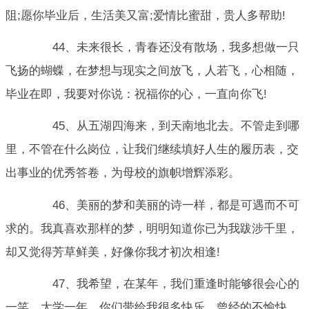
阻;愿你毕业后，生活美又富;爱情比蜜甜，贵人多帮助!
44、未来很长，青春还没有散场，我多想做一只
飞扬的蝴蝶，在梦想与现实之间放飞，人若飞，心相随，
毕业在即，我要对你说：祝福你的心，一直向你飞!
45、从五湖四海来，到天南地北去。不管走到哪
里，不管在什么岗位，让我们继续填好人生的履历表，交
出事业的优秀答卷，为母校的旗帜增辉添彩。
46、美丽的梦和美丽的诗一样，都是可遇而不可
求的。我真喜欢那样的梦，明明知道你已为我跋涉千里，
却又觉得芳草鲜美，好像你我才初次相逢!
47、我希望，在某年，我们重逢时能够很会心的
一笑，大学一年，你们带给我很多快乐。曾经的不愉快，