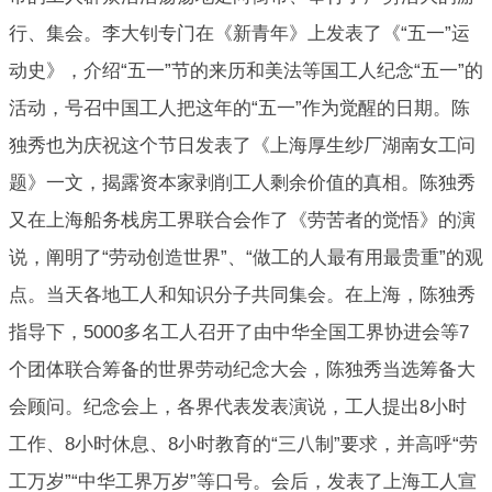
行、集会。李大钊专门在《新青年》上发表了《“五一”运
动史》，介绍“五一”节的来历和美法等国工人纪念“五一”的
活动，号召中国工人把这年的“五一”作为觉醒的日期。陈
独秀也为庆祝这个节日发表了《上海厚生纱厂湖南女工问
题》一文，揭露资本家剥削工人剩余价值的真相。陈独秀
又在上海船务栈房工界联合会作了《劳苦者的觉悟》的演
说，阐明了“劳动创造世界”、“做工的人最有用最贵重”的观
点。当天各地工人和知识分子共同集会。在上海，陈独秀
指导下，5000多名工人召开了由中华全国工界协进会等7
个团体联合筹备的世界劳动纪念大会，陈独秀当选筹备大
会顾问。纪念会上，各界代表发表演说，工人提出8小时
工作、8小时休息、8小时教育的“三八制”要求，并高呼“劳
工万岁”“中华工界万岁”等口号。会后，发表了上海工人宣