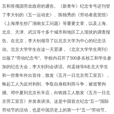
言和答俄国劳农政府的通告。《新青年》纪念专号还刊登
了李大钊的《五一运动史》、陈独秀的《劳动者底觉悟》
《上海厚生纱厂湖南女工问题》等重要文章，以及上海、
北京、天津、武汉等十多个城市和地区工人现状的调查报
告。在北京，李大钊领导了以北京大学为中心的纪念活
动。北京大学学生在这一天罢课，《北京大学学生周刊》
出版了“劳动纪念号”。学校内召开了500多名校工和学生参
加的纪念大会，李大钊到会讲话。何孟雄等8名北大学生
和一些青年外出宣传，散发《五月一日北京劳工宣言》，
唤起工人为反对剥削、争取自身权利而斗争，被巡警拘
捕。邓中夏到北京长辛店，向铁路工人散发《五月一日北
京劳工宣言》并发表讲演。这是中国首次纪念“五一”国际
劳动节的活动，也是中国历史上的第一个“五一”劳动节。