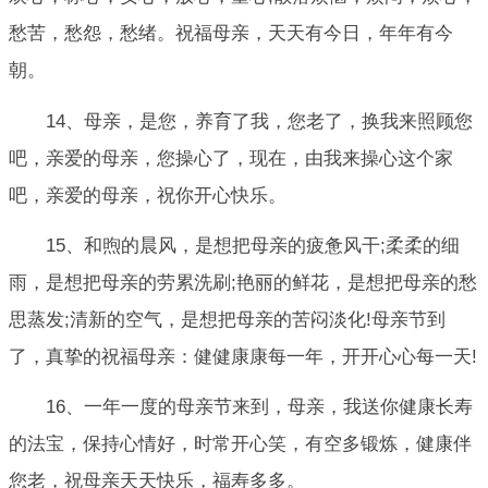
愁苦，愁怨，愁绪。祝福母亲，天天有今日，年年有今
朝。
14、母亲，是您，养育了我，您老了，换我来照顾您
吧，亲爱的母亲，您操心了，现在，由我来操心这个家
吧，亲爱的母亲，祝你开心快乐。
15、和煦的晨风，是想把母亲的疲惫风干;柔柔的细
雨，是想把母亲的劳累洗刷;艳丽的鲜花，是想把母亲的愁
思蒸发;清新的空气，是想把母亲的苦闷淡化!母亲节到
了，真挚的祝福母亲：健健康康每一年，开开心心每一天!
16、一年一度的母亲节来到，母亲，我送你健康长寿
的法宝，保持心情好，时常开心笑，有空多锻炼，健康伴
您老，祝母亲天天快乐，福寿多多。