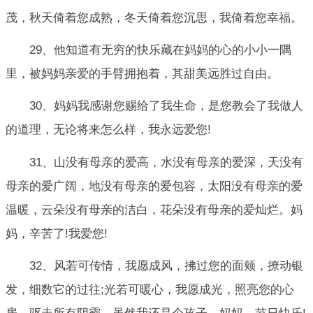
茂，秋天倚着您成熟，冬天倚着您沉思，我倚着您幸福。
29、他知道有无穷的快乐藏在妈妈的心的小小一隅
里，被妈妈亲爱的手臂拥抱着，其甜美远胜过自由。
30、妈妈我感谢您赐给了我生命，是您教会了我做人
的道理，无论将来怎么样，我永远爱您!
31、山没有母亲的爱高，水没有母亲的爱深，天没有
母亲的爱广阔，地没有母亲的爱包容，太阳没有母亲的爱
温暖，云朵没有母亲的洁白，花朵没有母亲的爱灿烂。妈
妈，辛苦了!我爱您!
32、风若可传情，我愿成风，拂过您的面颊，撩动银
发，细数它的过往;光若可暖心，我愿成光，照亮您的心