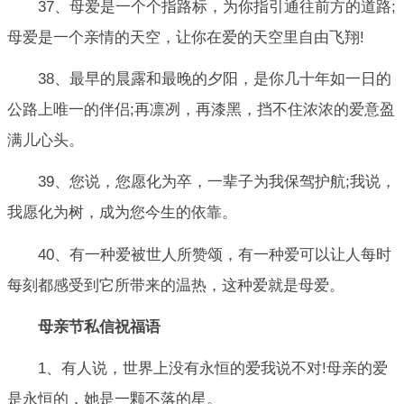
37、母爱是一个个指路标，为你指引通往前方的道路;
母爱是一个亲情的天空，让你在爱的天空里自由飞翔!
38、最早的晨露和最晚的夕阳，是你几十年如一日的
公路上唯一的伴侣;再凛冽，再漆黑，挡不住浓浓的爱意盈
满儿心头。
39、您说，您愿化为卒，一辈子为我保驾护航;我说，
我愿化为树，成为您今生的依靠。
40、有一种爱被世人所赞颂，有一种爱可以让人每时
每刻都感受到它所带来的温热，这种爱就是母爱。
母亲节私信祝福语
1、有人说，世界上没有永恒的爱我说不对!母亲的爱
是永恒的，她是一颗不落的星。