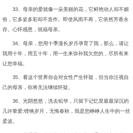
33、母亲的爱就像一朵美丽的花，它鲜艳动人却不媚
俗，它多姿多彩却不造作。即使风雨不再，它依然芳香永
存。心怀感恩，祝福母亲。
34、母亲，您用十季漫长岁月孕育了我，那么，请让
我用十年，用五十年，用一生来弥补我欠您的，尽所有来
让您幸福。
35、看这个世界你会对女性产生怀疑，但当你注视自
己的母亲，你将无法继续怀疑。
36、光阴悠悠，洗去铅华，只留下记忆里最最深沉的
几许挚爱;铿锵岁月，无悔春秋，我是您峥峥人生中的一丝
柔波。