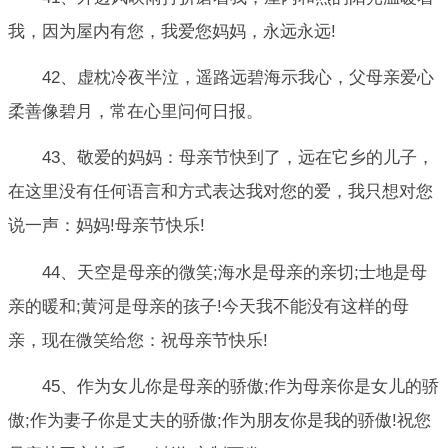
我，因为屋内有您，我爱您妈妈，永远永远!
42、虚枕冷夜半泣，遥路远碧海示我心，父母亲爱心
柔善像碧月，常在心里问何日报。
43、敬爱的妈妈：母亲节快到了，远在它乡的儿子，
在这里没有任何语言和方式表达我对您的爱，我只想对您
说一声：妈妈!母亲节快乐!
44、天空是母亲的微笑;海水是母亲的亲切;士地是母
亲的暖和;黄河是母亲的孩子!今天我不能没有这样的母
亲，现在微笑给您：祝母亲节快乐!
45、作为女儿你是母亲的骄傲;作为母亲你是女儿的骄
傲;作为妻子你是丈夫的骄傲;作为朋友你是我的骄傲!祝您