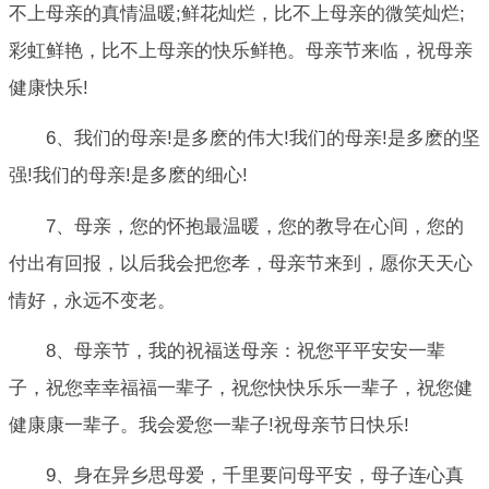
不上母亲的真情温暖;鲜花灿烂，比不上母亲的微笑灿烂;
彩虹鲜艳，比不上母亲的快乐鲜艳。母亲节来临，祝母亲
健康快乐!
6、我们的母亲!是多麽的伟大!我们的母亲!是多麽的坚
强!我们的母亲!是多麽的细心!
7、母亲，您的怀抱最温暖，您的教导在心间，您的
付出有回报，以后我会把您孝，母亲节来到，愿你天天心
情好，永远不变老。
8、母亲节，我的祝福送母亲：祝您平平安安一辈
子，祝您幸幸福福一辈子，祝您快快乐乐一辈子，祝您健
健康康一辈子。我会爱您一辈子!祝母亲节日快乐!
9、身在异乡思母爱，千里要问母平安，母子连心真