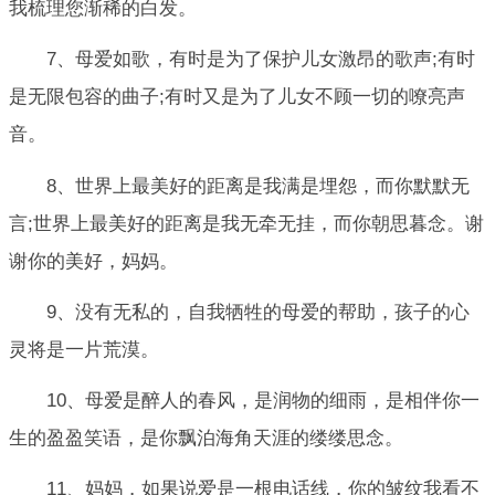
我梳理您渐稀的白发。
7、母爱如歌，有时是为了保护儿女激昂的歌声;有时
是无限包容的曲子;有时又是为了儿女不顾一切的嘹亮声
音。
8、世界上最美好的距离是我满是埋怨，而你默默无
言;世界上最美好的距离是我无牵无挂，而你朝思暮念。谢
谢你的美好，妈妈。
9、没有无私的，自我牺牲的母爱的帮助，孩子的心
灵将是一片荒漠。
10、母爱是醉人的春风，是润物的细雨，是相伴你一
生的盈盈笑语，是你飘泊海角天涯的缕缕思念。
11、妈妈，如果说爱是一根电话线，你的皱纹我看不