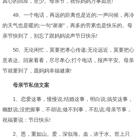
真心的回应，至少。母亲节，祝你妈妈万事如意!
49、一个电话，再远的距离也是近的;一声问候，再冷
的天气也是暖的;一句“谢谢”，再多的劳累也是快乐的。母
亲节快到了，别忘了跟妈妈说声节日快乐!
50、无论闲忙，莫要把孝心传递;无论远近，莫要把心
意表达。回家看看，尽尽孝心;打个电话，报声平安。母亲
节就要到了，愿妈妈幸福健康!
母亲节私信文案
1、恋爱这事，慢慢说;结婚这事，明白说;搞笑这事，
幽默说;没把握事，不胡说;做不到事，不乱说;母亲节事，
祝福要说：节日快乐!
2、恩，重如山。爱，深似海。血，浓于水。世上只