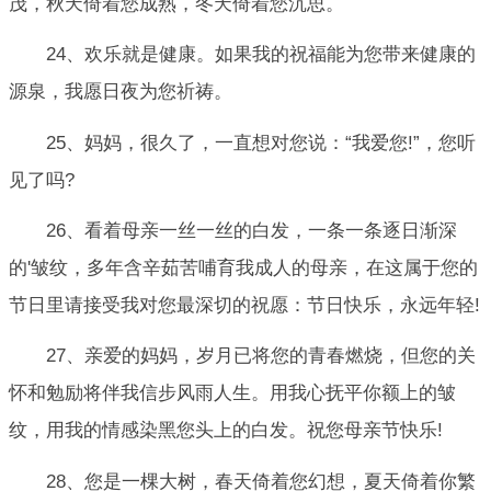
茂，秋天倚着您成熟，冬天倚着您沉思。
24、欢乐就是健康。如果我的祝福能为您带来健康的
源泉，我愿日夜为您祈祷。
25、妈妈，很久了，一直想对您说：“我爱您!”，您听
见了吗?
26、看着母亲一丝一丝的白发，一条一条逐日渐深
的'皱纹，多年含辛茹苦哺育我成人的母亲，在这属于您的
节日里请接受我对您最深切的祝愿：节日快乐，永远年轻!
27、亲爱的妈妈，岁月已将您的青春燃烧，但您的关
怀和勉励将伴我信步风雨人生。用我心抚平你额上的皱
纹，用我的情感染黑您头上的白发。祝您母亲节快乐!
28、您是一棵大树，春天倚着您幻想，夏天倚着你繁