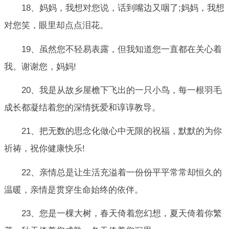
18、妈妈，我想对您说，话到嘴边又咽了;妈妈，我想
对您笑，眼里却点点泪花。
19、虽然您不轻易表露，但我知道您一直都在关心着
我。谢谢您，妈妈!
20、我是从故乡屋檐下飞出的一只小鸟，每一根羽毛
成长都凝结着您的深情抚爱和谆谆教导。
21、把无数的思念化做心中无限的祝福，默默的为你
祈祷，祝你健康快乐!
22、亲情总是让生活充溢着一份份平平常常却恒久的
温暖，亲情是贯穿生命始终的依伴。
23、您是一棵大树，春天倚着您幻想，夏天倚着你繁