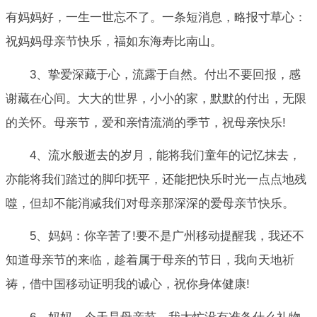
有妈妈好，一生一世忘不了。一条短消息，略报寸草心：
祝妈妈母亲节快乐，福如东海寿比南山。
3、挚爱深藏于心，流露于自然。付出不要回报，感
谢藏在心间。大大的世界，小小的家，默默的付出，无限
的关怀。母亲节，爱和亲情流淌的季节，祝母亲快乐!
4、流水般逝去的岁月，能将我们童年的记忆抹去，
亦能将我们踏过的脚印抚平，还能把快乐时光一点点地残
噬，但却不能消减我们对母亲那深深的爱母亲节快乐。
5、妈妈：你辛苦了!要不是广州移动提醒我，我还不
知道母亲节的来临，趁着属于母亲的节日，我向天地祈
祷，借中国移动证明我的诚心，祝你身体健康!