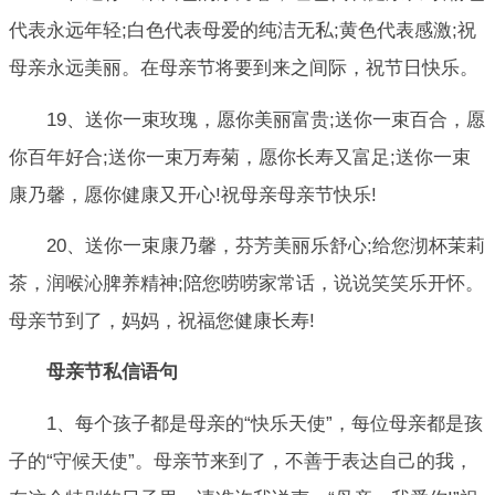
代表永远年轻;白色代表母爱的纯洁无私;黄色代表感激;祝
母亲永远美丽。在母亲节将要到来之间际，祝节日快乐。
19、送你一束玫瑰，愿你美丽富贵;送你一束百合，愿
你百年好合;送你一束万寿菊，愿你长寿又富足;送你一束
康乃馨，愿你健康又开心!祝母亲母亲节快乐!
20、送你一束康乃馨，芬芳美丽乐舒心;给您沏杯茉莉
茶，润喉沁脾养精神;陪您唠唠家常话，说说笑笑乐开怀。
母亲节到了，妈妈，祝福您健康长寿!
母亲节私信语句
1、每个孩子都是母亲的“快乐天使”，每位母亲都是孩
子的“守候天使”。母亲节来到了，不善于表达自己的我，