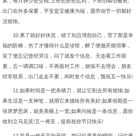
累，每月挣少还交税;上班愁挤愁迟到，下班怕偷怕被抢;
出门在外多保重，平安是宝健康为福，愿劳动节一切都好
没烦恼。
10.累了就好好休息，错了别总埋怨自己，苦了那是幸
福的阶梯，伤了才懂得什么是珍惜，醉了便抛开烦琐事，
笑了便忘记曾经哭泣，闷了就发个信息。天连着工作很
累，五一调调口味，不再面对工作，烦恼不去理会，朋友
经常联系，出门走走不累，闲时发个信息，预祝五一快乐!
11.如果时间是一把杀猪刀，就让它割去所有烦恼;如
果生活是一支神笔，就用它来描绘所有美好;如果假期是一
张席梦思床，就美美睡上一觉;如果问候是一条信息，愿你
收到立马见笑!五一将至，提前祝你节日快乐!
12.笑是一种无言的开脱，能记住最美的瞬间，记住最