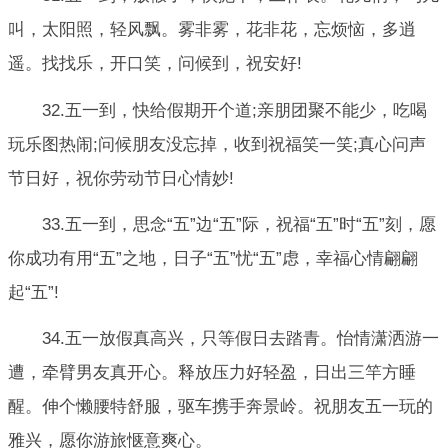
叫，太阳照，轻风飘。雾非雾，花非花，忘烦恼，多逍
遥。找找乐，开口笑，问候到，祝安好!
32.五一到，快给假期开个道;亲朋团聚不能少，吃喝
玩乐图热闹;问候朋友没忘掉，收到祝福笑一笑;真心问声
节日好，祝你劳动节日心情妙!
33.五一到，思念“五”边“五”际，祝福“五”时“五”刻，愿
你成功有用“五”之地，日子“五”忧“五”虑，幸福心情翩翩
起“五”!
34.五一放假真高兴，只等假日去踏青。怡情潇洒游一
遭，牵臂男友真开心。释放压力好轻盈，日出三竿方睡
醒。伸个懒腰特舒服，驱车携手奔景岭。祝朋友五一玩的
雅兴，愿你游旅惬意爽心。