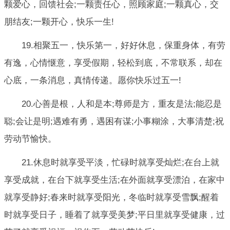
颗爱心，回馈社会;一颗责任心，照顾家庭;一颗真心，交
朋结友;一颗开心，快乐一生!
19.相聚五一，快乐第一，好好休息，保重身体，有劳
有逸，心情惬意，享受假期，轻松到底，不常联系，却在
心底，一条消息，真情传递。愿你快乐过五一!
20.心善是根，人和是本;尊师是方，重友是法;能忍是
聪;会让是明;遇难有勇，遇困有谋;小事糊涂，大事清楚;祝
劳动节愉快。
21.休息时就享受平淡，忙碌时就享受灿烂;在台上就
享受成就，在台下就享受生活;在外面就享受漂泊，在家中
就享受静好;春来时就享受阳光，冬临时就享受雪飘;醒着
时就享受日子，睡着了就享受美梦;平日里就享受健康，过