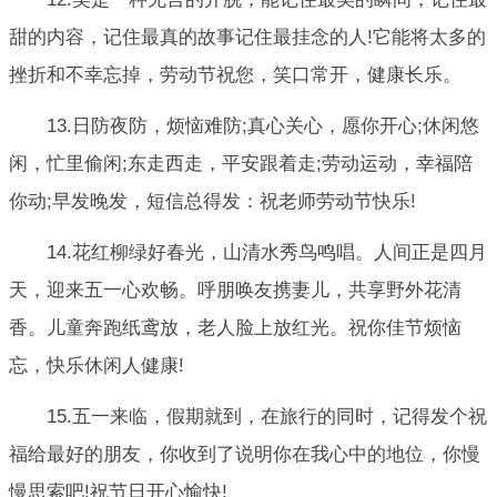
甜的内容，记住最真的故事记住最挂念的人!它能将太多的
挫折和不幸忘掉，劳动节祝您，笑口常开，健康长乐。
13.日防夜防，烦恼难防;真心关心，愿你开心;休闲悠
闲，忙里偷闲;东走西走，平安跟着走;劳动运动，幸福陪
你动;早发晚发，短信总得发：祝老师劳动节快乐!
14.花红柳绿好春光，山清水秀鸟鸣唱。人间正是四月
天，迎来五一心欢畅。呼朋唤友携妻儿，共享野外花清
香。儿童奔跑纸鸢放，老人脸上放红光。祝你佳节烦恼
忘，快乐休闲人健康!
15.五一来临，假期就到，在旅行的同时，记得发个祝
福给最好的朋友，你收到了说明你在我心中的地位，你慢
慢思索吧!祝节日开心愉快!