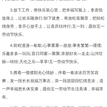
3.放下工作，将快乐装心里，把幸福写脸上，拿喜悦
放身上，让欢乐随身行;卸下疲惫，将放松装脑里，把轻松
绕身旁，拿开心放手上，让喜庆结伴行;五一到，愿你五一
劳动节快乐。
4.前程漫漫—歇歇;心事重重—放放;事务繁繁—缓缓;
乐趣多多—玩玩;昔日同窗—聚聚;亲朋好友—走走;山河壮
丽—转转;天伦之乐—享享!五一劳动节快乐。
5.携着一缕缕阳光心情妙，伴着一春浓浓芬芳笑容
爽，发一段长长祝福万事吉，添一段甜甜回忆情意浓，道
一声幸福悠长体安康，愿你五一劳动节生活美满，幸福常
有。