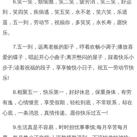
6.笑一笑，烦恼抛，笑二笑，疲劳消，笑三笑，好运
到，笑四笑，疾病逃，笑五笑，永不老，笑六笑，乐逍
遥，五一到，劳动节，祝福你，多笑笑，永长寿，愿快
乐。
7.五一到，远离老板的影子，哼着欢畅小调子;播放喜
爱的碟子，唱起开心小曲子;离开憋闷的屋子，踩着快乐小
步子;读着祝福的段子，享享愉悦小日子。祝五一劳动节快
乐!
8.相聚五一，快乐第一，好好休息，保重身体，有劳
有逸，心情惬意，享受假期，轻松到底，不常联系，却在
心底，一条消息，真情传递。愿你快乐过五一!
9.生活真是不容易，时时担忧事事慎;每月辛苦每月