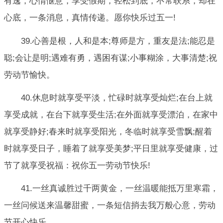
有逸，心情惬意，享受假期，轻松到底，不常联系，却在
心底，一条消息，真情传递。愿你快乐过五一!
39.心善是根，人和是本;尊师是方，重友是法;能忍是
聪;会让是明;遇难有勇，遇困有谋;小事糊涂，大事清楚;祝
劳动节愉快。
40.休息时就享受平淡，忙碌时就享受灿烂;在台上就
享受成就，在台下就享受生活;在外面就享受漂泊，在家中
就享受静好;春来时就享受阳光，冬临时就享受雪飘;醒着
时就享受日子，睡着了就享受美梦;平日里就享受健康，过
节了就享受祝福：祝你五一劳动节快乐!
41.一丝真诚胜过千两黄金，一丝温暖能抵万里寒霜，
一丝问候送来温馨甜蜜，一条短信捎去我万般心意，劳动
节开心快乐。