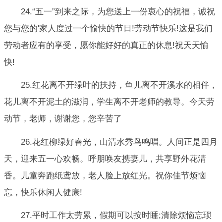
24.“五一”到来之际，为您送上一份衷心的祝福，诚祝
您与您的'家人度过一个愉快的节日!劳动节快乐!这是我们
劳动者应有的享受，愿你能好好的真正的休息!祝天天愉
快!
25.红花离不开绿叶的扶持，鱼儿离不开溪水的相伴，
花儿离不开泥土的滋润，学生离不开老师的教导。今天劳
动节，老师，谢谢您，您辛苦了
26.花红柳绿好春光，山清水秀鸟鸣唱。人间正是四月
天，迎来五一心欢畅。呼朋唤友携妻儿，共享野外花清
香。儿童奔跑纸鸢放，老人脸上放红光。祝你佳节烦恼
忘，快乐休闲人健康!
27.平时工作太劳累，假期可以按时睡;清除烦恼忘琐