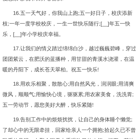
16.五一天气好，你我山上跑;五一好日子，校庆添新
枝;一年一度学校校庆，一生一世快乐随行;[__]年五一快
乐，[__]年小学校庆幸福。
17.让我们的情义踏过绵绵白沙，越过巍巍碧峰，穿过
团团紫云，在肥沃的蓝播种，用甘甜的青溪水浇灌，在温
暖的丹阳下，成长苍天翠柏。祝五一快乐!
18.用欢乐相聚，散散心;用自然风光，润润眼;用清爽
微风，顺顺气;用愉快心境，驱驱累;用农家美食，洗洗胃;
五一劳动节，愿您美好大醉，快乐紧随!
19.告别工作中的烦烦扰扰，让自己的身体睡个懒觉;
了却心中的无限牵挂，回家给亲人一个拥抱;拾起久已不曾