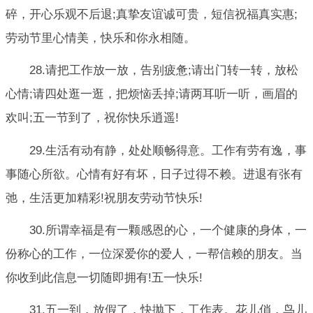
碎，开心乐观不后退;真挚友谊诚可贵，短信祝福真实惠;
劳动节里心情美，快乐和你永相随。
28.请把工作放一放，告别疲惫;请出门转一转，放松
心情;请四处逛一逛，把烦恼丢掉;请两耳听一听，画眉的
欢叫;五一节到了，祝你快乐逍遥!
29.生活有动有静，处处顺畅得意。工作有劳有逸，事
事随心所欲。心情有好有坏，日子过得不赖。进退有张有
弛，生活更加精彩!祝朋友劳动节快乐!
30.所谓幸福是有一颗感恩的心，一个健康的身体，一
份称心的工作，一位深爱你的爱人，一帮信赖的朋友。当
你收到此信息一切随即拥有!五一快乐!
31.五一到，放假了，快抛下，工作表。花儿俏，鸟儿