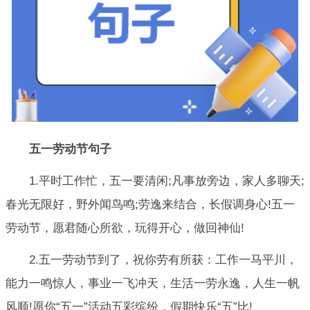
五一劳动节句子
1.平时工作忙，五一要清闲;凡事放旁边，家人多聊天;
春光无限好，野外闻鸟鸣;劳逸来结合，长假调身心!五一
劳动节，愿君随心所欲，玩得开心，做回神仙!
2.五一劳动节到了，祝你劳有所获：工作一马平川，
能力一鸣惊人，事业一飞冲天，生活一劳永逸，人生一帆
风顺!愿你“五一”活动五彩缤纷，假期快乐“五”比!