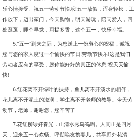
乐心情接受。祝五一劳动节快乐!五一放假，浑身轻松，工
作放下，迈出家门，今天购物，明天游玩，陪同爱人，四
处逛逛，睡个早觉，甭提多香，这个五一，快乐幸福。
5.“五一”到来之际，为您送上一份衷心的祝福，诚祝
您与您的家人度过一个愉快的节日!劳动节快乐!这是我们
劳动者应有的享受，愿你能好好的真正的休息!祝天天愉
快!
6.红花离不开绿叶的扶持，鱼儿离不开溪水的相伴，
花儿离不开泥土的滋润，学生离不开老师的教导。今天劳
动节，老师，谢谢您，您辛苦了
7.花红柳绿好春光，山清水秀鸟鸣唱。人间正是四月
天，迎来五一心欢畅。呼朋唤友携妻儿，共享野外花清