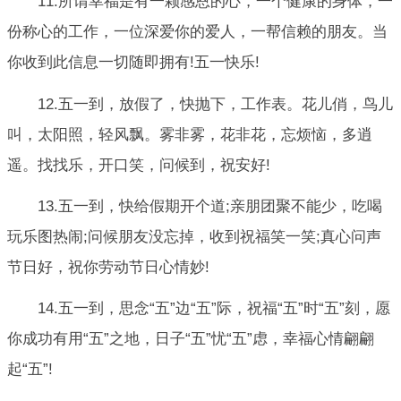
11.所谓幸福是有一颗感恩的心，一个健康的身体，一
份称心的工作，一位深爱你的爱人，一帮信赖的朋友。当
你收到此信息一切随即拥有!五一快乐!
12.五一到，放假了，快抛下，工作表。花儿俏，鸟儿
叫，太阳照，轻风飘。雾非雾，花非花，忘烦恼，多逍
遥。找找乐，开口笑，问候到，祝安好!
13.五一到，快给假期开个道;亲朋团聚不能少，吃喝
玩乐图热闹;问候朋友没忘掉，收到祝福笑一笑;真心问声
节日好，祝你劳动节日心情妙!
14.五一到，思念“五”边“五”际，祝福“五”时“五”刻，愿
你成功有用“五”之地，日子“五”忧“五”虑，幸福心情翩翩
起“五”!