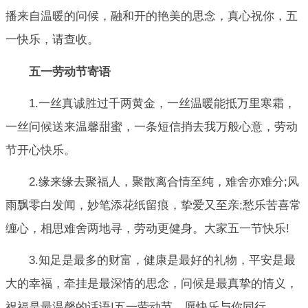
播来自温暖的问候，融和开的艳美的思念，真心祝你，五
一快乐，请查收。
五一劳动节寄语
1.一丝真诚胜过千两黄金，一丝温暖能抵万里寒霜，
一丝问候送来温馨甜蜜，一条短信捎去我万般心意，劳动
节开心快乐。
2.缘来缘去聚福人，聚散离合情至纯，难舍亦难分;风
雨飘零白发闻，妙笔添花纸留痕，挚爱又至亲;愁乐苦喜常
缠心，相思难舍两地寻，劳动更健身。大家五一节快乐!
3.知足是最多的财富，健康是最好的礼物，平安是最
大的幸福，牵挂是最深情的思念，问候是最真挚的情义，
祝福是最温馨的话语!五一劳动节，愿快乐与你同行。