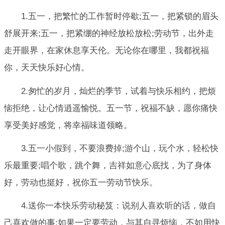
1.五一，把繁忙的工作暂时停歇;五一，把紧锁的眉头
舒展开来;五一，把紧绷的神经放松放松;劳动节，出外走
走开眼界，在家休息享天伦。无论你在哪里，我都祝福
你，天天快乐好心情。
2.匆忙的岁月，灿烂的季节，试着与快乐相约，把烦
恼拒绝，让心情逍遥愉悦。五一节，祝福不缺，愿你痛快
享受美好感觉，将幸福味道领略。
3.五一小假到，不要浪费掉;游个山，玩个水，轻松快
乐最重要;唱个歌，跳个舞，吉祥如意心底找，为了身体
好，劳动也挺好，祝你五一劳动节快乐。
4.送你一本快乐劳动秘笈：说别人喜欢听的话，做自
己喜欢做的事;如果一定要劳动，与其自寻烦恼，不如用快