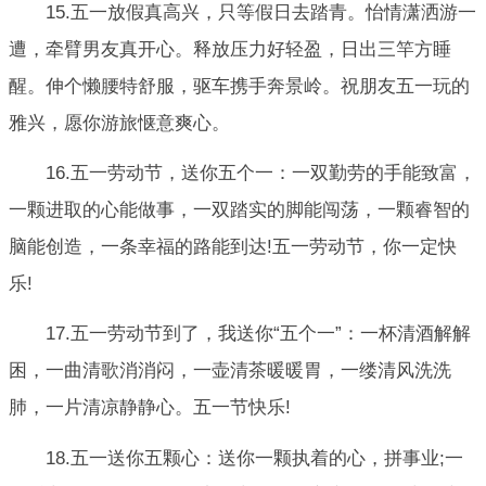
15.五一放假真高兴，只等假日去踏青。怡情潇洒游一
遭，牵臂男友真开心。释放压力好轻盈，日出三竿方睡
醒。伸个懒腰特舒服，驱车携手奔景岭。祝朋友五一玩的
雅兴，愿你游旅惬意爽心。
16.五一劳动节，送你五个一：一双勤劳的手能致富，
一颗进取的心能做事，一双踏实的脚能闯荡，一颗睿智的
脑能创造，一条幸福的路能到达!五一劳动节，你一定快
乐!
17.五一劳动节到了，我送你“五个一”：一杯清酒解解
困，一曲清歌消消闷，一壶清茶暖暖胃，一缕清风洗洗
肺，一片清凉静静心。五一节快乐!
18.五一送你五颗心：送你一颗执着的心，拼事业;一