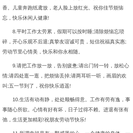
香。儿童奔跑纸鸢放，老人脸上放红光。祝你佳节烦恼
忘，快乐休闲人健康!
8.平时工作太劳累，假期可以按时睡;清除烦恼忘琐
碎，开心乐观不后退;真挚友谊诚可贵，短信祝福真实惠;
劳动节里心情美，快乐和你永相随。
9.请把工作放一放，告别疲惫;请出门转一转，放松心
情;请四处逛一逛，把烦恼丢掉;请两耳听一听，画眉的欢
叫;五一节到了，祝你快乐逍遥!
10.生活有动有静，处处顺畅得意。工作有劳有逸，事
事随心所欲。心情有好有坏，日子过得不赖。进退有张有
弛，生活更加精彩!祝朋友劳动节快乐!