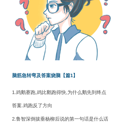
脑筋急转弯及答案烧脑【篇1】
1.鸡鹅赛跑,鸡比鹅跑得快,为什么鹅先到终点
答案.鸡跑反了方向
2.鲁智深倒拔垂杨柳后说的第一句话是什么话