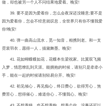
做，却也被另一个人不问结果地爱着。晚安!
39. 要不是因为爱着你，怎么会夜深还没睡意;要不是
因为爱着你，怎会不经意就叹息，全世界只有你不懂我爱
你!晚安!
40. 弹一曲高山流水，觅一知音，相携到老。和一支
霓裳羽衣，愿得一人，描黛舞墨。晚安!
41. 花如蝴蝶蝶如花，花蝶本生梁祝家。比翼双飞频
入梦，情思缭乱到天涯。能拥抱的时候，请别只是牵牵小
手，能在一起的时候请别轻易分开。晚安!
42. 初见倾心，再见痴心，终日费心，欲得芳心，煞
费苦心，想得催心，难道你心，不懂我心。晚安!
43. 不想养猫，也不想养狗，想养个你，没事还可以