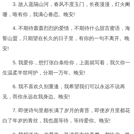
3. 故人遥隔山河，春风不度玉门，长夜漫漫，灯火阑
珊，唯有你，我满心眷恋。晚安!
4. 不期待轰轰烈烈的爱情，不期待什么甜言蜜语，海
誓山盟，只期望在长久的日子里，有你的一句不离开。晚
安!
5. 我爱你，想打张白条给你，上面就写着，我欠你一
生温柔半世呵护，分期一万年。晚安!
6. 我不喜欢久别重逢，我希望我们可以永远不说再
见，而你永远在我身边。晚安!
7. 即便诗句里都长满了岁月的青苔，即便岁月里都花
白了年岁的青丝，我也愿等待，等待爱你。晚安!