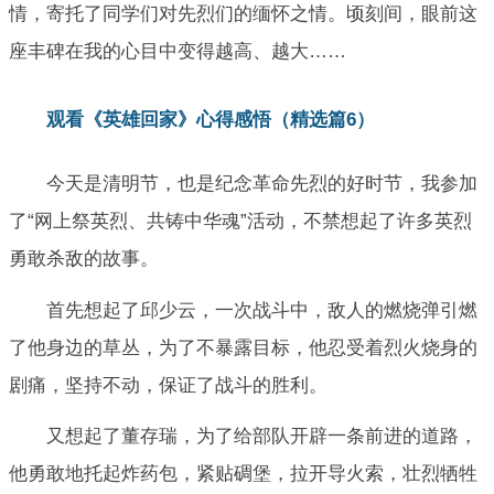
情，寄托了同学们对先烈们的缅怀之情。顷刻间，眼前这
座丰碑在我的心目中变得越高、越大……
观看《英雄回家》心得感悟（精选篇6）
今天是清明节，也是纪念革命先烈的好时节，我参加
了“网上祭英烈、共铸中华魂”活动，不禁想起了许多英烈
勇敢杀敌的故事。
首先想起了邱少云，一次战斗中，敌人的燃烧弹引燃
了他身边的草丛，为了不暴露目标，他忍受着烈火烧身的
剧痛，坚持不动，保证了战斗的胜利。
又想起了董存瑞，为了给部队开辟一条前进的道路，
他勇敢地托起炸药包，紧贴碉堡，拉开导火索，壮烈牺牲