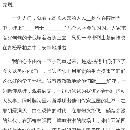
先烈。
一进大门，就看见高耸入云的人民__屹立在陵园当
中，碑上“____烈士________”几个大字金光闪闪。大家拖
着沉甸甸的步伐顺着石阶上去，只见一排排烈士墓碑掩映
在青松翠柏之中，安静地睡着。
我的心不由得一下子沉重起来。是这些烈士们打下了
今天这美丽的江山，是这些烈士用宝贵的生命换来了咱们
这么好的学习环境。我恭恭敬敬地给他们献____鲜花，一
边瞻仰墓碑，观看碑文，一边听爸爸为我讲述着他们的动
人故事。同时脑海里不断浮现出他们保家卫国的壮举：在
那阴霾满天、白色恐怖的时代，在那炮火纷飞、硝烟弥漫
的年代，在那枪林弹雨、鲜血淋淋的战场上，来自五湖四