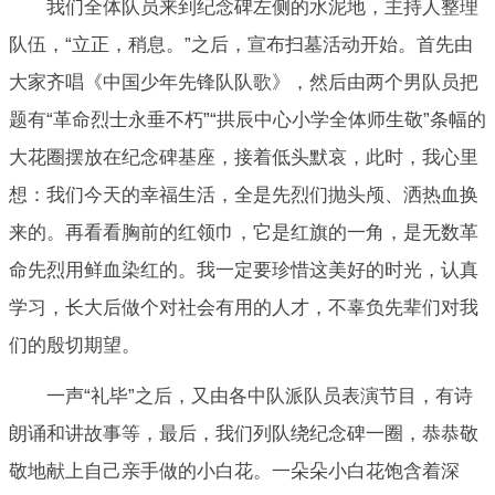
我们全体队员来到纪念碑左侧的水泥地，主持人整理
队伍，“立正，稍息。”之后，宣布扫墓活动开始。首先由
大家齐唱《中国少年先锋队队歌》，然后由两个男队员把
题有“革命烈士永垂不朽”“拱辰中心小学全体师生敬”条幅的
大花圈摆放在纪念碑基座，接着低头默哀，此时，我心里
想：我们今天的幸福生活，全是先烈们抛头颅、洒热血换
来的。再看看胸前的红领巾，它是红旗的一角，是无数革
命先烈用鲜血染红的。我一定要珍惜这美好的时光，认真
学习，长大后做个对社会有用的人才，不辜负先辈们对我
们的殷切期望。
一声“礼毕”之后，又由各中队派队员表演节目，有诗
朗诵和讲故事等，最后，我们列队绕纪念碑一圈，恭恭敬
敬地献上自己亲手做的小白花。一朵朵小白花饱含着深