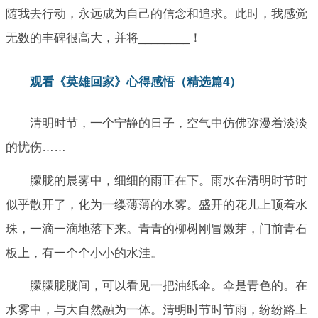
随我去行动，永远成为自己的信念和追求。此时，我感觉
无数的丰碑很高大，并将________！
观看《英雄回家》心得感悟（精选篇4）
清明时节，一个宁静的日子，空气中仿佛弥漫着淡淡
的忧伤……
朦胧的晨雾中，细细的雨正在下。雨水在清明时节时
似乎散开了，化为一缕薄薄的水雾。盛开的花儿上顶着水
珠，一滴一滴地落下来。青青的柳树刚冒嫩芽，门前青石
板上，有一个个小小的水洼。
朦朦胧胧间，可以看见一把油纸伞。伞是青色的。在
水雾中，与大自然融为一体。清明时节时节雨，纷纷路上