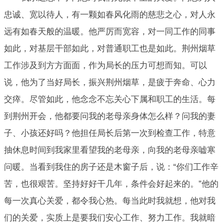
忠诚、宽以待人，有一颗如春风化雨的慈悲之心，对人永
远有如春天般的温暖。他严厉而宽容，对一同工作的同事
如此，对基层干部如此，对普通职工也是如此。荆州烟草
工作涉及到方方面面，作为局长的压力可想而知。可以
说，他为了当好局长，振兴荆州烟草，是疲于奔命、心力
交瘁。尽管如此，他念念不忘关心下属和职工的生活。每
到荆州开会，他都要问我的老母亲身体怎么样？问我的妻
子、小孩还好吗？他担任局长后第一次到检查工作，特意
抽休息时间到我家里看望我的老母亲，向我的老母亲嘘寒
问暖。当看到我住的房子还是木窗子后，说：“你们工作辛
苦，也很艰苦。坚持好好干几年，条件会好起来的。”他的
每一次真心关爱，都令我心热。每当此时我就想，他对我
们的关爱，实质上是要我们安心工作、努力工作。我就暗