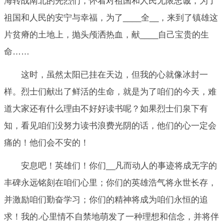
海转战南北的先烈们，怀着对祖国和人民无限忠诚，为了
祖国和人民的安宁与幸福，为了____全__，来到了镇雄这
片贫瘠的土地上，抛头颅洒热血，献____自己宝贵的生
命……
这时，虽然太阳已挂在天边，但我的心就像冰封一
样。烈士们献出了鲜活的生命，就是为了咱们的今天，难
道大家还有什么理由不好好读书呢？如果烈士们泉下有
知，看见咱们没努力读书浪费光阴的话，他们的心一定会
痛的！他们会不安的！
安息吧！英雄们！你们__凡而动人的事迹将成无字的
丰碑永远铭刻在咱们心里；你们的英雄浩气将永世长存，
并激励咱们勤奋学习；你们的精神将成为咱们永恒的追
求！我的.心里情不自禁地萌发了一种理想和信念，并将伴