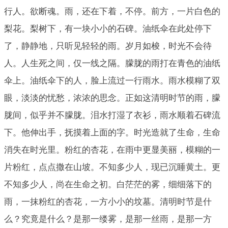
行人。欲断魂。雨，还在下着，不停。前方，一片白色的
梨花。梨树下，有一块小小的石碑。油纸伞在此处停下
了，静静地，只听见轻轻的雨。岁月如梭，时光不会待
人。人生死之间，仅一线之隔。朦胧的雨打在青色的油纸
伞上。油纸伞下的人，脸上流过一行雨水。雨水模糊了双
眼，淡淡的忧愁，浓浓的思念。正如这清明时节的雨，朦
胧间，似乎并不朦胧。泪水打湿了衣衫，雨水顺着石碑流
下。他伸出手，抚摸着上面的字。时光造就了生命，生命
消失在时光里。粉红的杏花，在雨中更显美丽，模糊的一
片粉红，点点撒在山坡。不知多少人，现已沉睡黄土。更
不知多少人，尚在生命之初。白茫茫的雾，细细落下的
雨，一抹粉红的杏花，一方小小的坟墓。清明时节是什
么？究竟是什么？是那一缕雾，是那一丝雨，是那一方