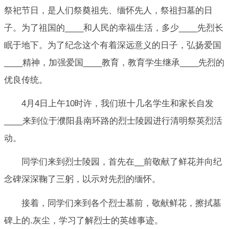
祭祀节日，是人们祭奠祖先、缅怀先人，祭祖扫墓的日
子。为了祖国的____和人民的幸福生活，多少____先烈长
眠于地下。为了纪念这个有着深远意义的日子，弘扬爱国
____精神，加强爱国____教育，教育学生继承____先烈的
优良传统。
4月4日上午10时许，我们班十几名学生和家长自发
____来到位于濮阳县南环路的烈士陵园进行清明祭英烈活
动。
同学们来到烈士陵园，首先在__前敬献了鲜花并向纪
念碑深深鞠了三躬，以示对先烈的缅怀。
接着，同学们来到各个烈士墓前，敬献鲜花，擦拭墓
碑上的.灰尘，学习了解烈士的英雄事迹。