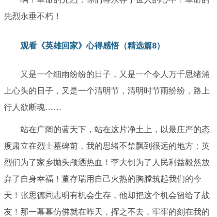
先烈永垂不朽！
观看《英雄回家》心得感悟（精选篇8）
又是一个细雨纷纷的日子，又是一个令人万千思绪涌
上心头的日子，又是一个清明节，清明时节雨纷纷，路上
行人欲断魂……
站在广阔的蓝天下，站在这片净土上，以最庄严的态
度肃立在烈士墓碑前，我的思绪不禁飘到很远的地方：英
烈们为了家乡抛头颅洒热血！李大钊为了人民利益毅然放
弃了自身幸福！董存瑞用自己火热的胸膛筑起我们的今
天！张思德同志明有机会生存，他却把这个机会留给了战
友！那一幕幕仿佛就在昨天，挥之不去，牢牢的刻在我的