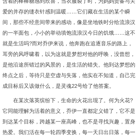
含着的棒棒糖感到欣喜，当衣服裂了时，为妈妈责备与关
爱的并存的缝衣针感到温暖……它们藏在生活的某个瞬
间，那些不经意间带来的感动，像是坐地铁时分给流浪汉
的一半面包，小小的举动填饱流浪汉今日的饥饿……这不
就是生活吗?而对乔伊来说，他奔跑在追逐音乐的路上，
耳旁的风呼啸着，以为这就是梦想对他的呼唤，没曾想，
是他沿途所错过的风景的，是生活的错失。他到达梦想的
终点之后，等待只是空虚与失落，他实在不知道，自己完
成目标后又该做什么，是灵魂22号给了他答案。
在某次落英缤纷下，生命的火花出现了。何为火花?
它同能理解为活着的意义，乔伊一直都定义错了，它不是
到达某个目标，跨越某一座高峰，也不是寻找兴趣，置身
热爱。我们活在每一轮四季变换，每一天日出日落，每一