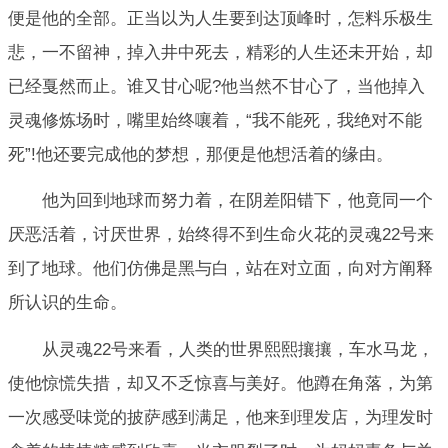
便是他的全部。正当以为人生要到达顶峰时，怎料乐极生
悲，一不留神，掉入井中死去，精彩的人生还未开始，却
已经戛然而止。谁又甘心呢?他当然不甘心了，当他掉入
灵魂修炼场时，嘴里始终嚷着，“我不能死，我绝对不能
死”!他还要完成他的梦想，那便是他想活着的缘由。
他为回到地球而努力着，在阴差阳错下，他竟同一个
厌恶活着，讨厌世界，始终得不到生命火花的灵魂22号来
到了地球。他们仿佛是黑与白，站在对立面，向对方阐释
所认识的生命。
从灵魂22号来看，人类的世界熙熙攘攘，车水马龙，
使他惊慌失措，却又不乏惊喜与美好。他蹲在角落，为第
一次感受味觉的披萨感到满足，他来到理发店，为理发时