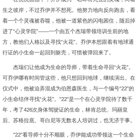
生之彼岸，不过乔伊并不想死。他努力地向反向跑去，看
着一个个灵魂被吞噬，他被一道紫色的闪电困住，随后掉
进了“心灵学院”——一个由五个杰瑞带领培训生前的地
方，教他们人格以及寻找“火花”。乔伊本想跟着有地球通
行证的小生命一起回到躯壳，可惜被弹回来了。
杰瑞们让他成为生命的导师，带着生命寻回“火花”。
可乔伊哪有时间管这些，他只想回到地球，继续演出。在
仪式中，他被迫弄混成为伯恩森医生，与一个编号“22”的
小生命结伴寻找“火花”。"22"是一个在心灵学院待了数千
年，考了426次身体驾驶证的生命，林肯总统、玛丽皇
后、苏格拉底、哥白尼等无数名人培训过，也无济于事。
"22"看导师十分不顺眼，乔伊能成功带领这一个生命