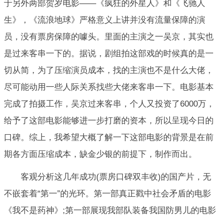
于另外两部贺岁电影——《疯狂的外星人》和《飞驰人
生》，《流浪地球》严格意义上讲并没有流量保障的演
员，没有票房保障的噱头。里面的主演之一吴京，其实也
是过来客串一下的。据说，剧组拍这部戏的时候真的是一
切从简，为了压缩演员成本，找的主演也不是什么大佬，
尽可能动用一些人际关系找些大佬来客串一下。电影基本
完成了拍摄工作，吴京过来客串，个人又投资了6000万，
给予了这部电影能够进一步打磨的资本，所以呈现今日的
口碑。综上，我希望大概了解一下这部电影的背景是在前
期各方面压缩成本，缺金少银的前提下，制作而出。
客观分析这几年成功(票房口碑双丰收)的国产片，无
不嵌套着“第一”的光环。第一部真正戳中社会矛盾的电影
《我不是药神》;第一部展现我部队装备我国防男儿的电影