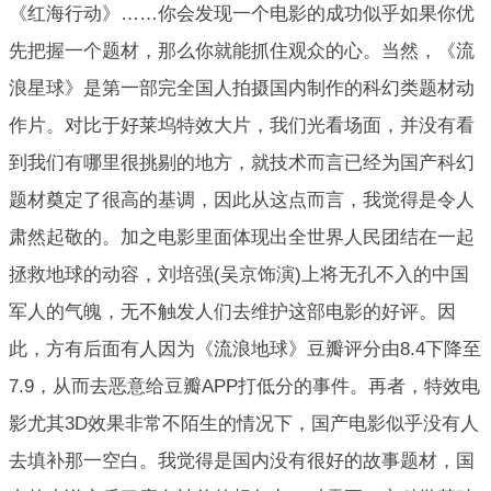
《红海行动》……你会发现一个电影的成功似乎如果你优
先把握一个题材，那么你就能抓住观众的心。当然，《流
浪星球》是第一部完全国人拍摄国内制作的科幻类题材动
作片。对比于好莱坞特效大片，我们光看场面，并没有看
到我们有哪里很挑剔的地方，就技术而言已经为国产科幻
题材奠定了很高的基调，因此从这点而言，我觉得是令人
肃然起敬的。加之电影里面体现出全世界人民团结在一起
拯救地球的动容，刘培强(吴京饰演)上将无孔不入的中国
军人的气魄，无不触发人们去维护这部电影的好评。因
此，方有后面有人因为《流浪地球》豆瓣评分由8.4下降至
7.9，从而去恶意给豆瓣APP打低分的事件。再者，特效电
影尤其3D效果非常不陌生的情况下，国产电影似乎没有人
去填补那一空白。我觉得是国内没有很好的故事题材，国