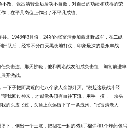
不改。张富清转业后居功不自傲，对自己的功绩和获得的荣
工作，在平凡岗位上作出了不平凡成绩。
县。1948年3月份，24岁的张富清参加西北野战军，在二纵
他来到部队后，经常不分白天黑夜地打仗，印象最深的是永丰战
任突击连。那天拂晓，他和两名战友组成突击组，匍匐前进率
人展开激战。
一下子把距离近的七八个敌人全部歼灭。”说起这段战斗经
“等我回过神来，才感觉头顶有血往下流，用手一摸，一块头
我的头皮飞过，头顶上永远留下了一条浅沟。”张富清老人
下，刨出一个土坑，把捆在一起的8颗手榴弹和1个炸药包码