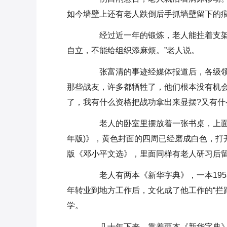
如今墙壁上还有老人跌倒后手抓墙壁留下的
经过近一年的锻炼，老人能拄着支架打
自立，不能给组织添麻烦。”老人说。
张富清的事迹经媒体报道后，各级领导
那些战友，许多都牺牲了，他们根本没有机
了，我有什么资格把战功拿出来显摆?又有什
老人的卧室里摆放着一张书桌，上面整
年版)》，黄色封面的四周已经磨成白色，打
版《邓小平文选》，里面同样有老人研习后
老人有两本《新华字典》，一本1953年
年转业到地方工作后，文化成了他工作的“拦
学。
几十年下来，靠着两本《新华字典》