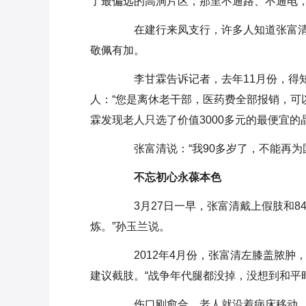
了最偏远的高洞片区，那里不通路、不通电，
在建行来凤支行，许多人知道张富清，
敬佩有加。
李甘霖告诉记者，去年11月份，得知
人：“您是离休老干部，医药费全部报销，可
霖发现老人只选了价值3000多元的最便宜的
张富清说：“我90多岁了，不能再为
不忘初心永葆本色
3月27日一早，张富清戴上假肢和84
炼。”孙玉兰说。
2012年4月份，张富清左膝盖脓肿
建议截肢。“战争年代腿都没掉，没想到和平
伤口刚愈合，老人就沿着病床移动。