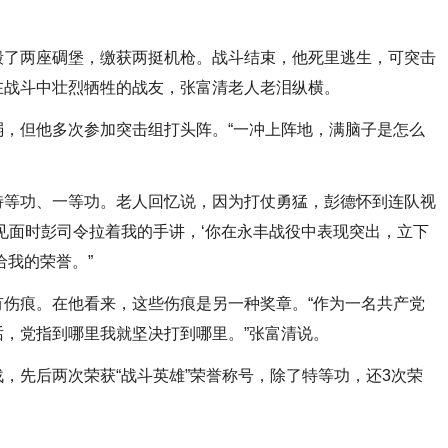
了两座碉堡，缴获两挺机枪。战斗结束，他死里逃生，可突击
在战斗中壮烈牺牲的战友，张富清老人老泪纵横。
但他多次参加突击组打头阵。“一冲上阵地，满脑子是怎么
等功、一等功。老人回忆说，因为打仗勇猛，彭德怀到连队视
见面时彭司令拉着我的手讲，‘你在永丰战役中表现突出，立下
给我的荣誉。”
痕。在他看来，这些伤痕是另一种奖章。“作为一名共产党
，党指到哪里我就坚决打到哪里。”张富清说。
先后两次荣获“战斗英雄”荣誉称号，除了特等功，还3次荣