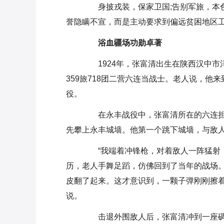
身披戎装，保家卫国;告别军旅，本色
誉隐瞒不宣，而是主动要求到偏远贫困地区
浴血疆场功勋卓著
1924年，张富清出生在陕西汉中市洋
359旅718团二营六连当战士。老人说，
役。
在永丰战役中，张富清所在的六连担
先攀上永丰城墙。他第一个跳下城墙，与敌
“我端着冲锋枪，对着敌人一阵猛射，
历，老人手舞足蹈，仿佛回到了当年的战场。
皮翻了起来。这才意识到，一颗子弹刚刚擦着
说。
击退外围敌人后，张富清冲到一座碉堡