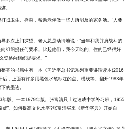
痕迹。
扫卫生、择菜，帮助老伴做一些力所能及的家务活。“人要
多次上门探望。老人总是动情地说：“当年和我并肩战斗的
会向组织提任何要求。比起他们，我今天吃的、住的已经很好
么资格向组织提要求。”
齐的书籍中有一本《习近平总书记系列重要讲话读本(2016
开后，上面有许多用黑色水笔标注的点、横线等。翻开1983年
留下的墨迹。
版、一本1979年版。张富清只上过速成中学补习班，1955
路虎”。如何提高文化水平?张富清买来《新华字典》开始自
，老人利用工作间隙学习《毛泽东选集》《邓小平文选》等著