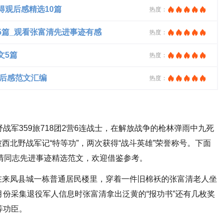
得观后感精选10篇
热度：
5篇_观看张富清先进事迹有感
热度：
文5篇
热度：
观后感范文汇编
热度：
军359旅718团2营6连战士，在解放战争的枪林弹雨中九死
西北野战军记“特等功”，两次获得“战斗英雄”荣誉称号。下面
富清同志先进事迹精选范文，欢迎借鉴参考。
来凤县城一栋普通居民楼里，穿着一件旧棉袄的张富清老人坐
月份采集退役军人信息时张富清拿出泛黄的“报功书”还有几枚奖
等功臣。