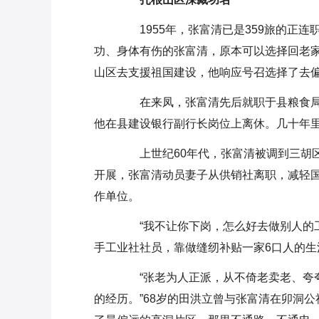
1955年，张富清已是359旅的正连
功、身体有伤的张富清，原本可以选择回老
山区去支援祖国建设，他响应号召选择了去
在来凤，张富清先后就职于县粮食局、
他在县建设银行副行长岗位上离休。几十年
上世纪60年代，张富清被调到三胡区
开展，张富清动员妻子从供销社离职，减轻
作单位。
“我不让你下岗，怎么好去做别人的工
手工业社社员，靠做缝纫补贴一家6口人的生
“张老为人正派，从不倚老卖老、夸夸
的经历。”68岁的田洪立曾与张富清在卯洞