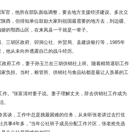
职军官，他所在部队面临调整，要去地方支援经济建设。多次立
家陕西，但得知单位鼓励大家到祖国最需要的地方去，到边疆、
偏僻的鄂西山区，在来凤县一干就是一辈子。
三胡区政府、卯洞公社、外贸局、县建设银行等，1985年
里，他从未向外透露自己的战斗经历。
政府工作，妻子孙玉兰在三胡供销社上班。随着精简退职工作
国家负担。当时，粮管所、供销社与食品站都是最让人羡慕的工
作。”张富清对妻子说。妻子理解丈夫，辞去供销社工作成为
活。
其谈，工作中总是挑最困难的任务，从未听张老讲过去打仗
公社共事4年多，“当年公社班子成员分配工作片区，张老抢先选