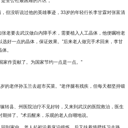
是全公社最困难的片区”。
但没听说过他的英雄事迹，33岁的年轻行长李甘霖对张富清
张老要去武汉做白内障手术，需要植入人工晶体，他便嘱咐老
以选好一点的晶体，保证效果。”后来老人做完手术回来，李甘
晶体。
国家作贡献了。为国家节约一点是一点。”
岁的老伴孙玉兰去超市买菜。“老伴腿有残疾，但每天都坚持锻
，辗转县、州医院治疗不见好转，又来到武汉的医院救治，医生
时期掉了。”术后醒来，乐观的老人自嘲地说。
回到家中，老人起初沿着床沿锻炼，后又扶着墙壁练习走路，