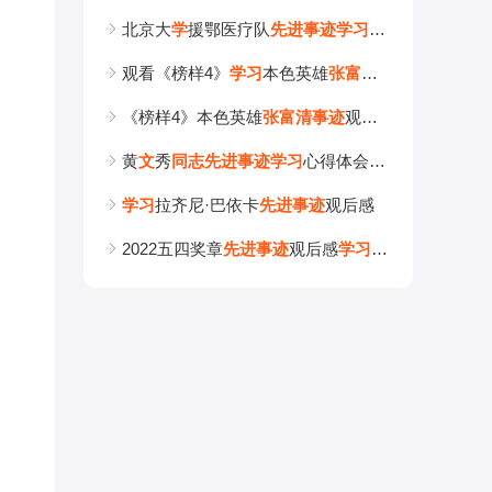
北京大
学
援鄂医疗队
先
进
事
迹
学
习
心得五篇
观看《榜样4》
学
习
本色英雄
张
富
清
事
迹
感想
《榜样4》本色英雄
张
富
清
事
迹
观后感_
学
习
英雄
张
黄
文
秀
同
志
先
进
事
迹
学
习
心得体会大全
精
选
学
习
拉齐尼·巴依卡
先
进
事
迹
观后感
2022五四奖章
先
进
事
迹
观后感
学
习
心得10篇