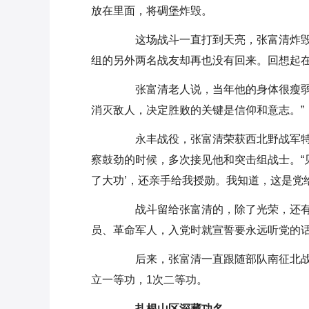
放在里面，将碉堡炸毁。
这场战斗一直打到天亮，张富清炸毁
组的另外两名战友却再也没有回来。回想起
张富清老人说，当年他的身体很瘦弱，
消灭敌人，决定胜败的关键是信仰和意志。”
永丰战役，张富清荣获西北野战军特
察鼓劲的时候，多次接见他和突击组战士。“
了大功’，还亲手给我授勋。我知道，这是党
战斗留给张富清的，除了光荣，还有伤
员、革命军人，入党时就宣誓要永远听党的话
后来，张富清一直跟随部队南征北战，
立一等功，1次二等功。
扎根山区深藏功名