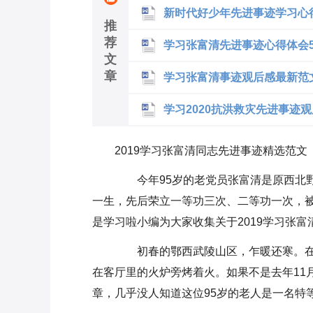
新时代好少年先进事迹学习心
推
荐
学习张富清先进事迹心得体会
文
章
学习张富清事迹观后感最新范
学习2020抗洪救灾先进事迹
2019学习张富清同志先进事迹精选范文
今年95岁的老党员张富清是原西北野战
一生，先后荣立一等功三次、二等功一次，被
是学习啦小编为大家收集关于2019学习张
初春的鄂西武陵山区，乍暖还寒。在
在客厅里的火炉旁烤着火。如果不是去年11
章，几乎没人知道这位95岁的老人是一名特