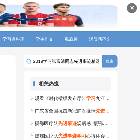
✕
学习资料库
>
学生作文
>
观后感
>
观后感范文
>
相关热搜
观看《时代楷模发布厅》
学
习
九江市消防救援支队
广东省全国抗击新冠肺炎疫情
先
进
事
迹
报告会
学
习
援鄂医疗队
先
进
事
迹
观后感_援鄂医疗队
先
进
事
迹
援鄂医疗队
先
进
事
迹
学
习
心得体会_援鄂医疗队
先