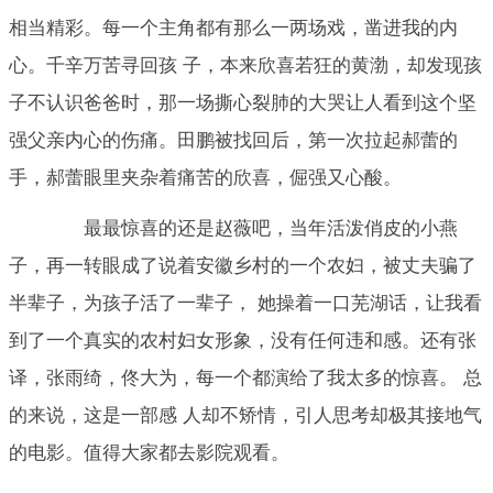
相当精彩。每一个主角都有那么一两场戏，凿进我的内
心。千辛万苦寻回孩 子，本来欣喜若狂的黄渤，却发现孩
子不认识爸爸时，那一场撕心裂肺的大哭让人看到这个坚
强父亲内心的伤痛。田鹏被找回后，第一次拉起郝蕾的
手，郝蕾眼里夹杂着痛苦的欣喜，倔强又心酸。
最最惊喜的还是赵薇吧，当年活泼俏皮的小燕
子，再一转眼成了说着安徽乡村的一个农妇，被丈夫骗了
半辈子，为孩子活了一辈子， 她操着一口芜湖话，让我看
到了一个真实的农村妇女形象，没有任何违和感。还有张
译，张雨绮，佟大为，每一个都演给了我太多的惊喜。 总
的来说，这是一部感 人却不矫情，引人思考却极其接地气
的电影。值得大家都去影院观看。