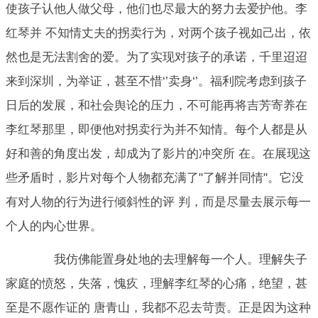
使孩子认他人做父母，他们也尽最大的努力去爱护他。李
红琴并 不知情丈夫的拐卖行为，对两个孩子视如己出，依
然也是无法割舍的爱。为了实现对孩子的承诺，千里迢迢
来到深圳，为举证，甚至不惜‘’卖身‘’。福利院考虑到孩子
日后的发展，和社会舆论的压力，不可能再将吉芳寄养在
李红琴那里，即便他对拐卖行为并不知情。每个人都是从
好和善的角度出发，却成为了影片的冲突所 在。在展现这
些矛盾时，影片对每个人物都充满了"了解并同情"。它没
有对人物的行为进行倾斜性的评 判，而是尽量去展示每一
个人的内心世界。
我仿佛能置身处地的去理解每一个人。理解失子
家庭的愤怒，失落，愧疚，理解李红琴的心痛，绝望，甚
至是不愿作证的 唐青山，我都不忍去苛责。正是因为这种