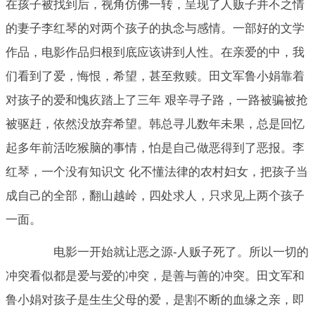
在孩子被找到后，视角仿佛一转，呈现了人贩子并不之情
的妻子李红琴的对两个孩子的执念与感情。一部好的文学
作品，电影作品归根到底应该讲到人性。在亲爱的中，我
们看到了爱，悔恨，希望，甚至救赎。田文军鲁小娟靠着
对孩子的爱和愧疚踏上了三年 艰辛寻子路，一路被骗被抢
被驱赶，依然没放弃希望。韩总寻儿数年未果，总是回忆
起多年前活吃猴脑的事情，怕是自己做恶得到了恶报。李
红琴，一个没有知识文 化不懂法律的农村妇女，把孩子当
成自己的全部，翻山越岭，四处求人，只求见上两个孩子
一面。
电影一开始就让恶之源-人贩子死了。所以一切的
冲突看似都是爱与爱的冲突，是善与善的冲突。田文军和
鲁小娟对孩子是生生父母的爱，是割不断的血缘之亲，即