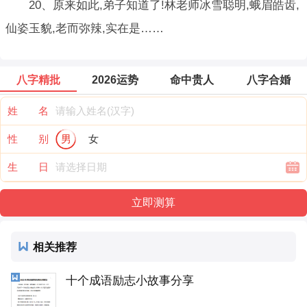
20、原来如此,弟子知道了!林老师冰雪聪明,蛾眉皓齿,
仙姿玉貌,老而弥辣,实在是……
八字精批
2026运势
命中贵人
八字合婚
姓 名
性 别
男
女
生 日
相关推荐
十个成语励志小故事分享