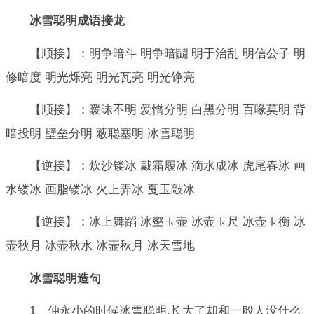
冰雪聪明成语接龙
【顺接】：明争暗斗 明争暗鬭 明于治乱 明信公子 明
修暗度 明光烁亮 明光瓦亮 明光铮亮
【顺接】：暧昧不明 爱憎分明 白黑分明 百喙莫明 背
暗投明 壁垒分明 蔽聪塞明 冰雪聪明
【逆接】：炊沙镂冰 戴霜履冰 滴水成冰 虎尾春冰 画
水镂冰 画脂镂冰 火上弄冰 戛玉敲冰
【逆接】：冰上舞蹈 冰壑玉壶 冰壶玉尺 冰壶玉衡 冰
壶秋月 冰壶秋水 冰壸秋月 冰天雪地
冰雪聪明造句
1、仲永小的时候冰雪聪明,长大了却和一般人没什么