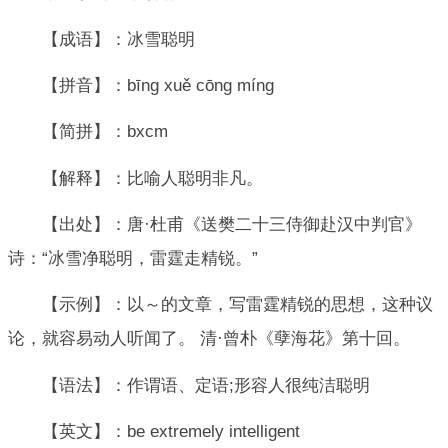
【成语】：冰雪聪明
【拼音】：bīng xuě cōng míng
【简拼】：bxcm
【解释】：比喻人聪明非凡。
【出处】：唐·杜甫《送樊二十三侍御赴汉中判官》
诗：“冰雪净聪明，雷霆走精锐。”
【示例】：以～的文章，写雷霆精锐的思想，这种议
论，就容易动人听闻了。 清·曾朴《孽海花》第十回。
【语法】：作谓语、定语;形容人很纯洁聪明
【英文】：be extremely intelligent