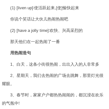
(1) [liven up]∶使活跃起来,[使]愉快起来
你说个笑话让大伙儿热闹热闹吧
(2) [have a jolly time]∶欢快、兴高采烈的
那天他们在一起热闹了一番
用热闹造句
1、白天，这条小街很热闹，出出入入的人非常多
2、星期天，我们去热闹的广场去跳舞，那里灯光很
耀眼。
3、春节时，家家户户都热热闹闹的，都沉浸在欢乐
的气氛中!