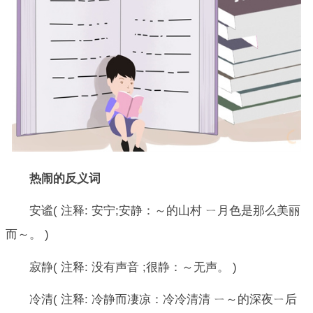
热闹的反义词
安谧( 注释: 安宁;安静：～的山村 ㄧ月色是那么美丽
而～。 )
寂静( 注释: 没有声音 ;很静：～无声。 )
冷清( 注释: 冷静而凄凉：冷冷清清 ㄧ～的深夜ㄧ后