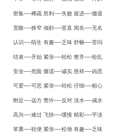
密集──稀疏 胜利──失败 挺进──撤退
宽敞──狭窄 倾斜──竖直 闻名──无名
认识──陌生 有趣──乏味 舒畅──苦闷
结束──开始 紧张──轻松 整齐──纷乱
安全──危险 撒谎──诚实 慈祥──凶恶
可爱──可恶 紧张──轻松 仔细──粗心
附近──远方 赞许──反对 淡水──咸水
高兴──难过 飞快──缓慢 精彩──平淡
笨重──轻便 紧张──松弛 有趣──乏味