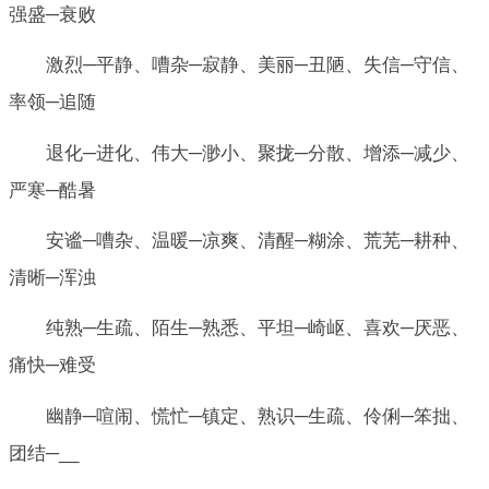
强盛─衰败
激烈─平静、嘈杂─寂静、美丽─丑陋、失信─守信、
率领─追随
退化─进化、伟大─渺小、聚拢─分散、增添─减少、
严寒─酷暑
安谧─嘈杂、温暖─凉爽、清醒─糊涂、荒芜─耕种、
清晰─浑浊
纯熟─生疏、陌生─熟悉、平坦─崎岖、喜欢─厌恶、
痛快─难受
幽静─喧闹、慌忙─镇定、熟识─生疏、伶俐─笨拙、
团结─__