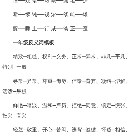
信──疑 错──对 藏──露 老──少
断──续 钝──锐 浓──淡 雌──雄
醒──睡 止──行 咸──淡 正──歪
一年级反义词模板
精致─粗糙、权利─义务、正常─异常、非凡─平凡、
特别─一般
寻常─异常、尊重─侮辱、信奉─背弃、凝结─溶解、
活泼─呆板
鲜艳─暗淡、温和─严厉、拒绝─同意、镇定─慌张、
扫兴─高兴
轻蔑─敬重、开心─苦闷、违背─遵循、怀疑─相信、