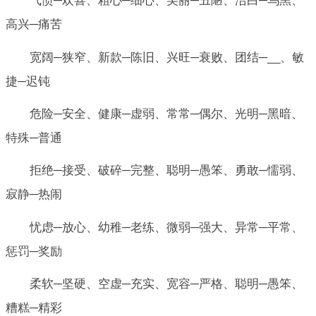
气愤─欢喜、粗心─细心、美丽─丑陋、洁白─乌黑、
高兴─痛苦
宽阔─狭窄、新款─陈旧、兴旺─衰败、团结─__、敏
捷─迟钝
危险─安全、健康─虚弱、常常─偶尔、光明─黑暗、
特殊─普通
拒绝─接受、破碎─完整、聪明─愚笨、勇敢─懦弱、
寂静─热闹
忧虑─放心、幼稚─老练、微弱─强大、异常─平常、
惩罚─奖励
柔软─坚硬、空虚─充实、宽容─严格、聪明─愚笨、
糟糕─精彩