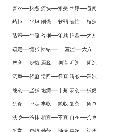
喜欢──厌恶 痛快──难受 幽静──喧闹
崎岖──平坦 刚强──软弱 慌忙──镇定
熟识──生疏 伶俐──笨拙 怕羞──大方
镇定──慌张 团结──__ 羞涩──大方
严寒──炎热 洒脱──拘谨 明朗──阴沉
沉重──轻盈 迂回──径直 清澈──浑浊
脆弱──坚强 饱满──干瘪 衰弱──强健
犹豫──坚定 丰收──歉收 复杂──简单
淡妆──浓抹 相宜──不宜 自在──拘束
平常──奇特 勤劳──懒惰 喜欢──讨厌