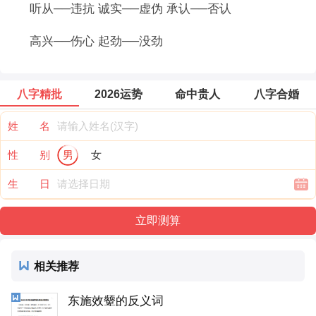
听从──违抗 诚实──虚伪 承认──否认
高兴──伤心 起劲──没劲
八字精批
2026运势
命中贵人
八字合婚
姓 名
性 别
男
女
生 日
相关推荐
东施效颦的反义词