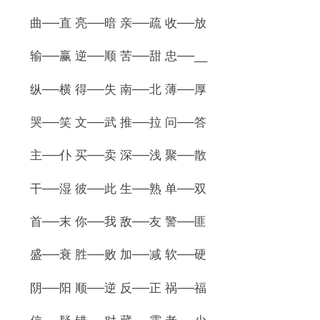
曲──直 亮──暗 亲──疏 收──放
输──赢 逆──顺 苦──甜 忠──__
纵──横 得──失 南──北 薄──厚
哭──笑 文──武 推──拉 问──答
主──仆 买──卖 深──浅 聚──散
干──湿 彼──此 生──熟 单──双
首──末 你──我 敌──友 警──匪
盛──衰 胜──败 加──减 软──硬
阴──阳 顺──逆 反──正 祸──福