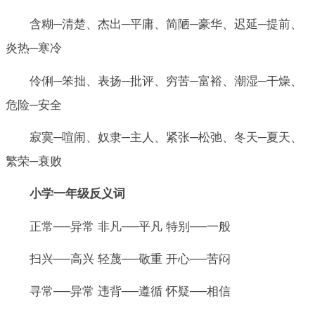
含糊─清楚、杰出─平庸、简陋─豪华、迟延─提前、
炎热─寒冷
伶俐─笨拙、表扬─批评、穷苦─富裕、潮湿─干燥、
危险─安全
寂寞─喧闹、奴隶─主人、紧张─松弛、冬天─夏天、
繁荣─衰败
小学一年级反义词
正常──异常 非凡──平凡 特别──一般
扫兴──高兴 轻蔑──敬重 开心──苦闷
寻常──异常 违背──遵循 怀疑──相信