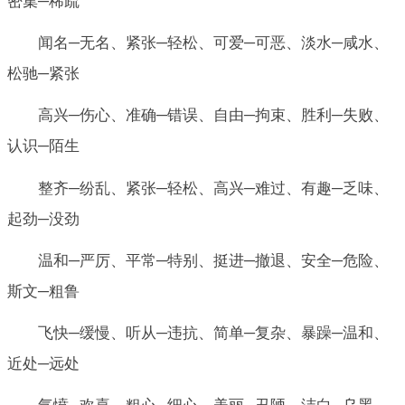
密集─稀疏
闻名─无名、紧张─轻松、可爱─可恶、淡水─咸水、
松驰─紧张
高兴─伤心、准确─错误、自由─拘束、胜利─失败、
认识─陌生
整齐─纷乱、紧张─轻松、高兴─难过、有趣─乏味、
起劲─没劲
温和─严厉、平常─特别、挺进─撤退、安全─危险、
斯文─粗鲁
飞快─缓慢、听从─违抗、简单─复杂、暴躁─温和、
近处─远处