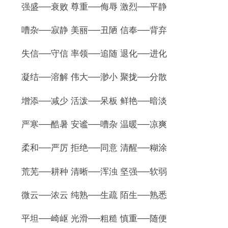
强盛──衰败 尊重──侮辱 激烈──平静
嘈杂──寂静 美丽──丑陋 信奉──背弃
失信──守信 率领──追随 退化──进化
凝结──溶解 伟大──渺小 聚拢──分散
增添──减少 活泼──呆板 鲜艳──暗淡
严寒──酷暑 安谧──嘈杂 温暖──凉爽
柔和──严厉 拒绝──同意 清醒──糊涂
荒芜──耕种 清晰──浑浊 坚强──软弱
微云──浓云 纯熟──生疏 陌生──熟悉
平坦──崎岖 光滑──粗糙 慎重──随便