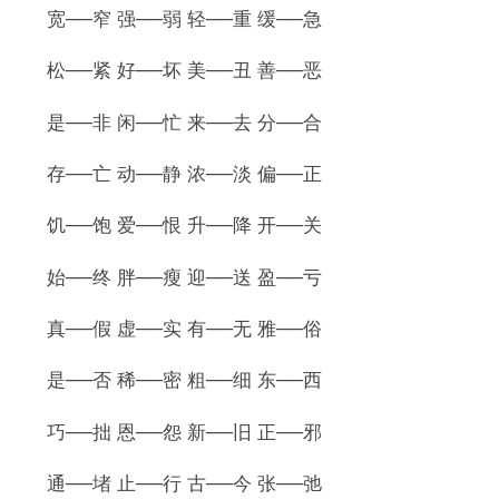
宽──窄 强──弱 轻──重 缓──急
松──紧 好──坏 美──丑 善──恶
是──非 闲──忙 来──去 分──合
存──亡 动──静 浓──淡 偏──正
饥──饱 爱──恨 升──降 开──关
始──终 胖──瘦 迎──送 盈──亏
真──假 虚──实 有──无 雅──俗
是──否 稀──密 粗──细 东──西
巧──拙 恩──怨 新──旧 正──邪
通──堵 止──行 古──今 张──弛