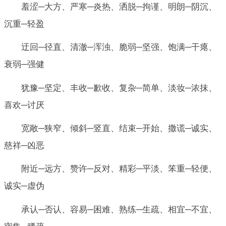
羞涩─大方、严寒─炎热、洒脱─拘谨、明朗─阴沉、
沉重─轻盈
迂回─径直、清澈─浑浊、脆弱─坚强、饱满─干瘪、
衰弱─强健
犹豫─坚定、丰收─歉收、复杂─简单、淡妆─浓抹、
喜欢─讨厌
宽敞─狭窄、倾斜─竖直、结束─开始、撒谎─诚实、
慈祥─凶恶
附近─远方、赞许─反对、精彩─平淡、笨重─轻便、
诚实─虚伪
承认─否认、容易─困难、熟练─生疏、相宜─不宜、