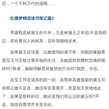
恋，一个千秋万代的遗憾……
红楼梦精选读书笔记篇2
早逝既是林黛玉的不幸，又是林黛玉之幸也!不是我残
忍，喜欢看别人的杯具，且听我细细述来。
如果黛玉还活着，以她瘦弱的身子骨，你能想像她看
着宝玉与宝钗过着幸福的生活，在她面前炫耀时悲痛的模
样吗?再者，她能理解贾府被抄的打击吗?我想，非也。
在宝玉拜堂成亲的那一刻，高鄂将高傲孤僻的黛玉写
得那么微不足道，她没有笑着离开，而是指天哭地地走
了，如果是那样的话，她还是我们所认识的黛玉吗?不
是。我觉得曹雪芹本意非此。