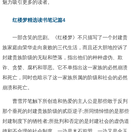
魅力吸引更多的读者。
红楼梦精选读书笔记篇4
一部含笑的悲剧。《红楼梦》不只描写了一个封建贵
族家庭由荣华走向衰败的三代生活，而且还大胆地控诉了
封建贵族阶级的无耻和堕落，指出他们的种种虚伪、欺
诈、贪婪、腐朽和罪恶。它不单指出这一家族的必然崩溃
和死亡，同时也暗示了这一家族所属的阶级和社会的必然
崩溃和死亡。
曹雪芹笔触下所创造和热爱的主人公是那些敢于反判
那个垂死的封建贵族阶级的贰臣逆子;所同情悼惜的是那些
封建制度下的牺牲者;所批判和否定的是封建社会的虚伪道
德和不合理的社会制度。一边是木石前盟，一边又是金玉