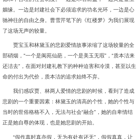
姻缘。一边是封建社会下必须追求的功名光环，一边是心
驰神往的自由之身。曹雪芹笔下的《红楼梦》为我们展现
了这场无声的较量。
贾宝玉和林黛玉的悲剧爱情故事浓缩了这场较量的全
部硝烟，“一个是阆苑仙葩，一个是美玉无瑕”，“质本洁来
还洁去”，在面对封建礼教下的种种迫害和冷漠，甚至以生
命的付出为代价，质本洁的追求始终不弃。
我们感叹贾、林两人爱情的悲剧的时候，看到了造成
悲剧的一个重要因素：林黛玉的清高的个性，她的个性与
当时的世俗格格不入，无法与社会“融合”，她的自卑情结
正是她自尊的体现，也是她悲剧的开始。
“假作真时真亦假，无为有处有还无”，假假真真，让