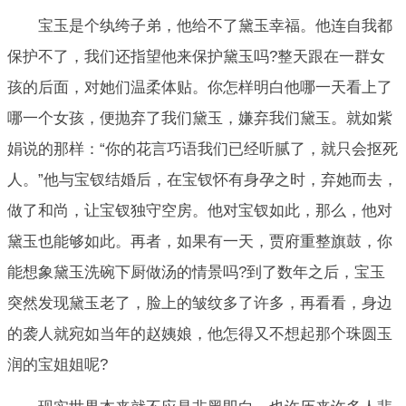
宝玉是个纨绔子弟，他给不了黛玉幸福。他连自我都
保护不了，我们还指望他来保护黛玉吗?整天跟在一群女
孩的后面，对她们温柔体贴。你怎样明白他哪一天看上了
哪一个女孩，便抛弃了我们黛玉，嫌弃我们黛玉。就如紫
娟说的那样：“你的花言巧语我们已经听腻了，就只会抠死
人。”他与宝钗结婚后，在宝钗怀有身孕之时，弃她而去，
做了和尚，让宝钗独守空房。他对宝钗如此，那么，他对
黛玉也能够如此。再者，如果有一天，贾府重整旗鼓，你
能想象黛玉洗碗下厨做汤的情景吗?到了数年之后，宝玉
突然发现黛玉老了，脸上的皱纹多了许多，再看看，身边
的袭人就宛如当年的赵姨娘，他怎得又不想起那个珠圆玉
润的宝姐姐呢?