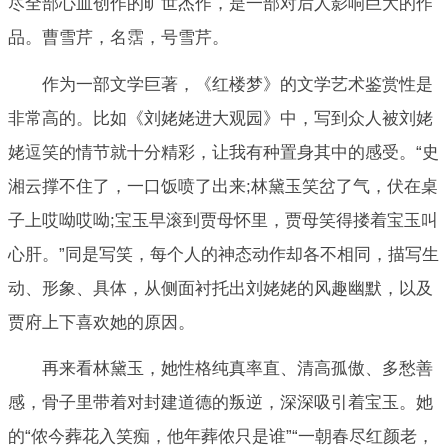
尽全部心血创作的旷世杰作，是一部对后人影响巨大的作
品。曹雪芹，名霑，号雪芹。
作为一部文学巨著，《红楼梦》的文学艺术鉴赏性是
非常高的。比如《刘姥姥进大观园》中，写到众人被刘姥
姥逗笑的情节就十分精彩，让我有种置身其中的感受。“史
湘云撑不住了，一口饭喷了出来;林黛玉笑岔了气，伏在桌
子上哎呦哎呦;宝玉早滚到贾母怀里，贾母笑得搂着宝玉叫
心肝。”同是写笑，每个人的神态动作却各不相同，描写生
动、形象、具体，从侧面衬托出刘姥姥的风趣幽默，以及
贾府上下喜欢她的原因。
再来看林黛玉，她性格纯真率直、清高孤傲、多愁善
感，骨子里带着对封建道德的叛逆，深深吸引着宝玉。她
的“侬今葬花入笑痴，他年葬侬只是谁”“一朝春尽红颜老，