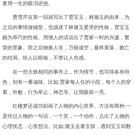
要用一生的眼泪还他。
曹雪芹在第一回就写出了贾宝玉，林黛玉的由来，为
之后的事情做铺垫，也描述了林黛玉爱哭的性格，贾宝玉
颇为乖巧的性格。用僧人的话说出了贾家一时的兴盛，繁
荣的景象。而之后物换人非，万镜成空，最终衰落，败亡
的结局。给人以暗喻，不禁让人伤感。
在一些大致相同的事件上，作为情节，也写得各有特
色，别有一番滋味。比如;贾家每人住的小院，每个人的穿
着，外貌，行为举止，神态等。让我眼前一亮。
红楼梦还成功刻画了人物的内心世界。方法有两种;一
是经过人物的一句话，一个笑，一个动作，点出了人物的
心理状态，心里想法。比如;黛玉去看宝钗，遇到宝玉却数