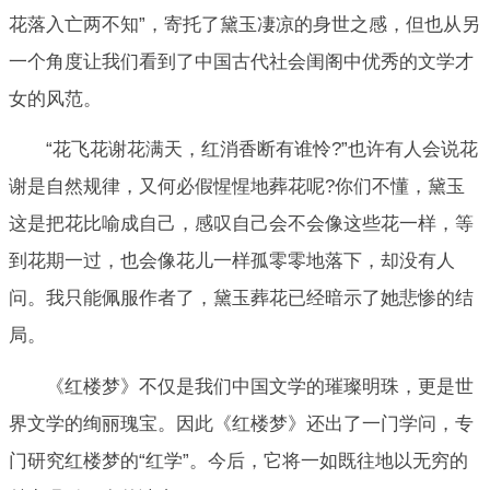
花落入亡两不知”，寄托了黛玉凄凉的身世之感，但也从另
一个角度让我们看到了中国古代社会闺阁中优秀的文学才
女的风范。
“花飞花谢花满天，红消香断有谁怜?”也许有人会说花
谢是自然规律，又何必假惺惺地葬花呢?你们不懂，黛玉
这是把花比喻成自己，感叹自己会不会像这些花一样，等
到花期一过，也会像花儿一样孤零零地落下，却没有人
问。我只能佩服作者了，黛玉葬花已经暗示了她悲惨的结
局。
《红楼梦》不仅是我们中国文学的璀璨明珠，更是世
界文学的绚丽瑰宝。因此《红楼梦》还出了一门学问，专
门研究红楼梦的“红学”。今后，它将一如既往地以无穷的