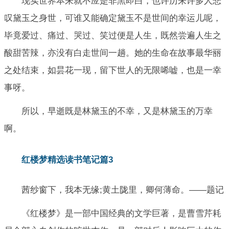
现实世界本来就不应是非黑即白，也许历来许多人悲
叹黛玉之身世，可谁又能确定黛玉不是世间的幸运儿呢，
毕竟爱过、痛过、哭过、笑过便是人生，既然尝遍人生之
酸甜苦辣，亦没有白走世间一趟。她的生命在故事最华丽
之处结束，如昙花一现，留下世人的无限唏嘘，也是一幸
事呀。
所以，早逝既是林黛玉的不幸，又是林黛玉的万幸
啊。
红楼梦精选读书笔记篇3
茜纱窗下，我本无缘;黄土陇里，卿何薄命。——题记
《红楼梦》是一部中国经典的文学巨著，是曹雪芹耗