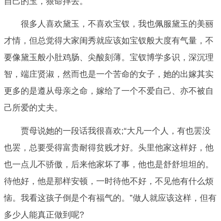
自己的玉，狠命摔去。
很多人喜欢黛玉，不喜欢宝钗，我也佩服黛玉的美丽
才情，但总觉得大家闺秀就应该如宝钗般大度有气量，不
要像黛玉般小肚鸡肠、尖酸刻薄。宝钗博学多识，深沉理
智，端庄贤淑，然而也是一个苦命的女子，她的出嫁其实
更多的是遵从母亲之命，嫁给了一个不爱自己、亦不被自
己所爱的丈夫。
贾母说她的一段话我很喜欢;“大凡一个人，有也罢没
也罢，总要受得富贵耐得贫贱才好。头里他家这样好，他
也一点儿不骄傲，后来他家坏了事，他也是舒舒坦坦的。
待他好，他是那样安顿，一时待他不好，不见他有什么烦
恼。我看这孩子倒是个有福气的。”做人就应该这样，但有
多少人能真正做到呢?