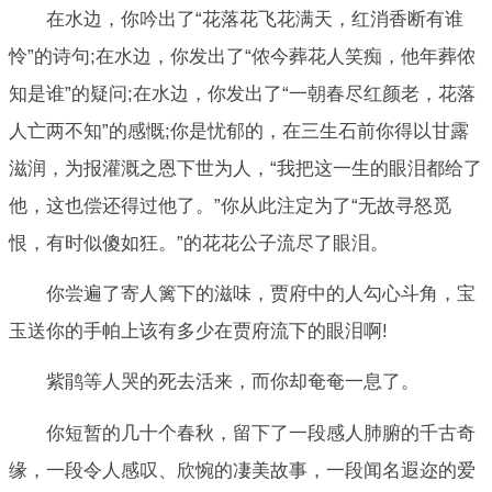
在水边，你吟出了“花落花飞花满天，红消香断有谁
怜”的诗句;在水边，你发出了“侬今葬花人笑痴，他年葬侬
知是谁”的疑问;在水边，你发出了“一朝春尽红颜老，花落
人亡两不知”的感慨;你是忧郁的，在三生石前你得以甘露
滋润，为报灌溉之恩下世为人，“我把这一生的眼泪都给了
他，这也偿还得过他了。”你从此注定为了“无故寻怒觅
恨，有时似傻如狂。”的花花公子流尽了眼泪。
你尝遍了寄人篱下的滋味，贾府中的人勾心斗角，宝
玉送你的手帕上该有多少在贾府流下的眼泪啊!
紫鹃等人哭的死去活来，而你却奄奄一息了。
你短暂的几十个春秋，留下了一段感人肺腑的千古奇
缘，一段令人感叹、欣惋的凄美故事，一段闻名遐迩的爱