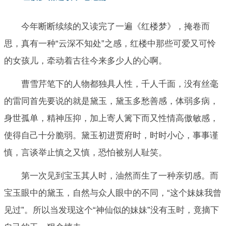
今年断断续续的又读完了一遍《红楼梦》，掩卷而
思，真有一种“云深不知处”之感，红楼中那些可爱又可怜
的女孩儿，牵动着古往今来多少人的心啊。
曹雪芹笔下的人物都独具人性，千人千面，没有丝毫
的雷同首先要说的就是黛玉，黛玉多愁善感，体弱多病，
身世孤单，精神压抑，加上寄人篱下而又性情高傲敏感，
使得自己十分脆弱。黛玉初进贾府时，时时小心，事事谨
慎，言谈举止慎之又慎，恐怕被别人耻笑。
第一次见到宝玉其人时，油然而生了一种亲切感。而
宝玉眼中的黛玉，自然与众人眼中的不同，“这个妹妹我曾
见过”。所以当发现这个“神仙似的妹妹”没有玉时，竟摘下