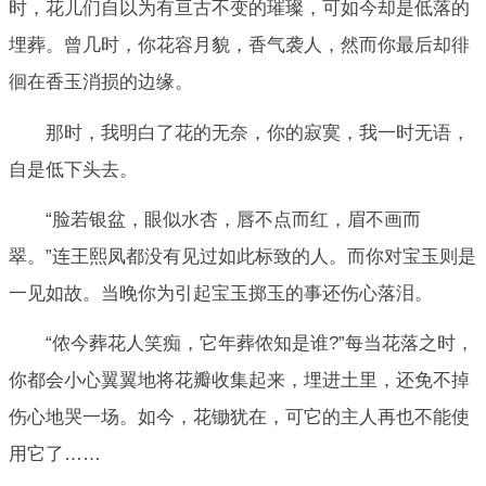
时，花儿们自以为有亘古不变的璀璨，可如今却是低落的
埋葬。曾几时，你花容月貌，香气袭人，然而你最后却徘
徊在香玉消损的边缘。
那时，我明白了花的无奈，你的寂寞，我一时无语，
自是低下头去。
“脸若银盆，眼似水杏，唇不点而红，眉不画而
翠。”连王熙凤都没有见过如此标致的人。而你对宝玉则是
一见如故。当晚你为引起宝玉掷玉的事还伤心落泪。
“侬今葬花人笑痴，它年葬侬知是谁?”每当花落之时，
你都会小心翼翼地将花瓣收集起来，埋进土里，还免不掉
伤心地哭一场。如今，花锄犹在，可它的主人再也不能使
用它了……