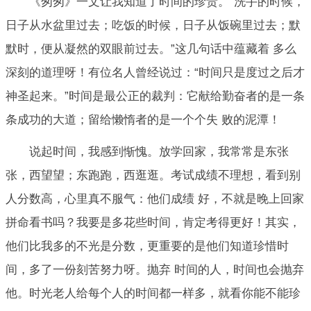
《匆匆》一文让我知道了时间的珍贵。“洗手的时候，
日子从水盆里过去；吃饭的时候，日子从饭碗里过去；默
默时，便从凝然的双眼前过去。”这几句话中蕴藏着 多么
深刻的道理呀！有位名人曾经说过：“时间只是度过之后才
神圣起来。”时间是最公正的裁判：它献给勤奋者的是一条
条成功的大道；留给懒惰者的是一个个失 败的泥潭！
说起时间，我感到惭愧。放学回家，我常常是东张
张，西望望；东跑跑，西逛逛。考试成绩不理想，看到别
人分数高，心里真不服气：他们成绩 好，不就是晚上回家
拼命看书吗？我要是多花些时间，肯定考得更好！其实，
他们比我多的不光是分数，更重要的是他们知道珍惜时
间，多了一份刻苦努力呀。抛弃 时间的人，时间也会抛弃
他。时光老人给每个人的时间都一样多，就看你能不能珍