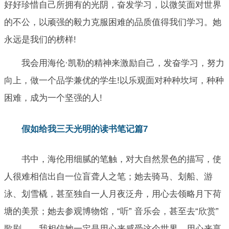
好好珍惜自己所拥有的光阴，奋发学习，以微笑面对世界
的不公，以顽强的毅力克服困难的品质值得我们学习。她
永远是我们的榜样!
我会用海伦·凯勒的精神来激励自己，发奋学习，努力
向上，做一个品学兼优的学生!以乐观面对种种坎坷，种种
困难，成为一个坚强的人!
假如给我三天光明的读书笔记篇7
书中，海伦用细腻的笔触，对大自然景色的描写，使
人很难相信出自一位盲聋人之笔；她去骑马、划船、游
泳、划雪橇，甚至独自一人月夜泛舟，用心去领略月下荷
塘的美景；她去参观博物馆，“听” 音乐会，甚至去“欣赏”
歌剧……我相信她一定是用心来感受这个世界，用心来享