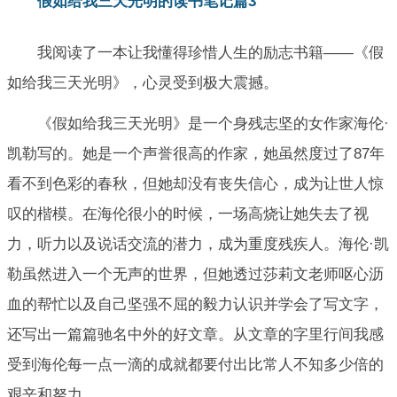
假如给我三天光明的读书笔记篇3
我阅读了一本让我懂得珍惜人生的励志书籍——《假
如给我三天光明》，心灵受到极大震撼。
《假如给我三天光明》是一个身残志坚的女作家海伦·
凯勒写的。她是一个声誉很高的作家，她虽然度过了87年
看不到色彩的春秋，但她却没有丧失信心，成为让世人惊
叹的楷模。在海伦很小的时候，一场高烧让她失去了视
力，听力以及说话交流的潜力，成为重度残疾人。海伦·凯
勒虽然进入一个无声的世界，但她透过莎莉文老师呕心沥
血的帮忙以及自己坚强不屈的毅力认识并学会了写文字，
还写出一篇篇驰名中外的好文章。从文章的字里行间我感
受到海伦每一点一滴的成就都要付出比常人不知多少倍的
艰辛和努力。