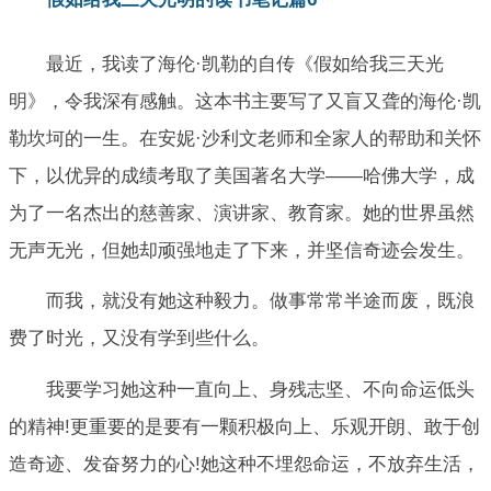
最近，我读了海伦·凯勒的自传《假如给我三天光
明》，令我深有感触。这本书主要写了又盲又聋的海伦·凯
勒坎坷的一生。在安妮·沙利文老师和全家人的帮助和关怀
下，以优异的成绩考取了美国著名大学——哈佛大学，成
为了一名杰出的慈善家、演讲家、教育家。她的世界虽然
无声无光，但她却顽强地走了下来，并坚信奇迹会发生。
而我，就没有她这种毅力。做事常常半途而废，既浪
费了时光，又没有学到些什么。
我要学习她这种一直向上、身残志坚、不向命运低头
的精神!更重要的是要有一颗积极向上、乐观开朗、敢于创
造奇迹、发奋努力的心!她这种不埋怨命运，不放弃生活，