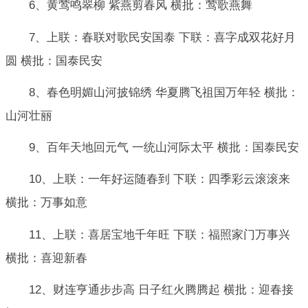
6、黄莺鸣翠柳 紫燕剪春风 横批：莺歌燕舞
7、上联：春联对歌民安国泰 下联：喜字成双花好月
圆 横批：国泰民安
8、春色明媚山河披锦绣 华夏腾飞祖国万年轻 横批：
山河壮丽
9、百年天地回元气 一统山河际太平 横批：国泰民安
10、上联：一年好运随春到 下联：四季彩云滚滚来
横批：万事如意
11、上联：喜居宝地千年旺 下联：福照家门万事兴
横批：喜迎新春
12、财连亨通步步高 日子红火腾腾起 横批：迎春接