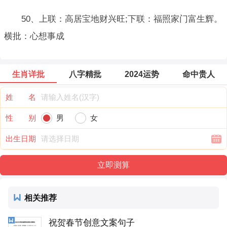
50、上联：高居宝地财兴旺;下联：福照家门富生辉。
横批：心想事成
生肖详批
八字精批
2024运势
命中贵人
姓 名
性 别
男
女
出生日期
相关推荐
祝贺春节创意文案句子