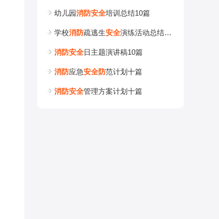
幼儿园
消
防
安
全
培训总结10篇
学校
消
防
疏逃生
安
全
演练活动总结10篇
消
防
安
全
日主题演讲稿10篇
消
防
应急
安
全
防
范计划十篇
消
防
安
全
管理方案计划十篇