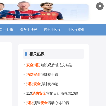
✕
动手抄报
数学手抄报
读书手抄报
手抄报模板
相关热搜
安
全
消
防
知识观后感范文精选
消
防
安
全
演讲稿十篇
消
防
安
全
演讲稿20篇
119
消
防
安
全
宣传日活动总结10篇
消
防
演练
安
全
活动心得10篇