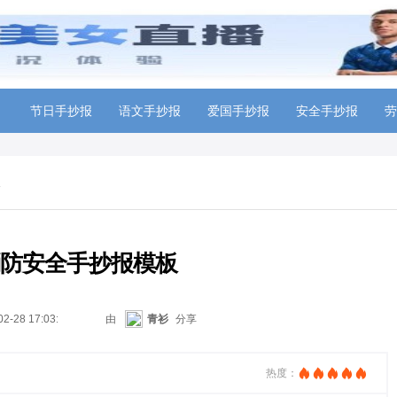
节日手抄报
语文手抄报
爱国手抄报
安全手抄报
劳
板
3消防安全手抄报模板
02-28 17:03:16
由
青衫
分享
热度：